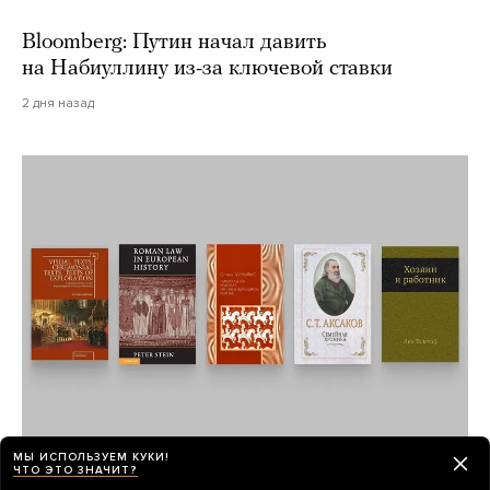
Bloomberg: Путин начал давить
на Набиуллину из-за ключевой ставки
2 дня назад
МЫ ИСПОЛЬЗУЕМ КУКИ!
ЧТО ЭТО ЗНАЧИТ?
Как дом может оставаться во владении