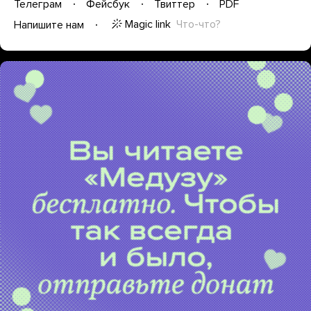
Телеграм
Фейсбук
Твиттер
PDF
Magic link
Что-что?
Напишите нам