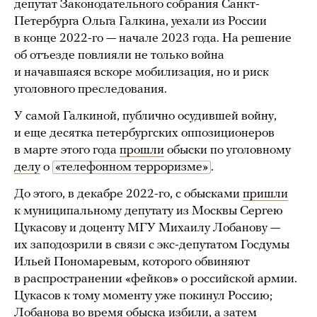
депутат Законодательного собрания Санкт-
Петербурга Ольга Галкина, уехали из России
в конце 2022-го — начале 2023 года. На решение
об отъезде повлияли не только война
и начавшаяся вскоре мобилизация, но и риск
уголовного преследования.
У самой Галкиной, публично осудившей войну,
и еще десятка петербургских оппозиционеров
в марте этого года
прошли
обыски по уголовному
делу
о
«телефонном терроризме»
.
До этого, в декабре 2022-го, с обысками
пришли
к муниципальному депутату из Москвы Сергею
Цукасову и доценту МГУ Михаилу Лобанову —
их заподозрили в связи с экс-депутатом Госдумы
Ильей Пономаревым, которого обвиняют
в распространении «фейков» о российской армии.
Цукасов к тому моменту уже покинул Россию;
Лобанова во время обыска
избили
, а затем