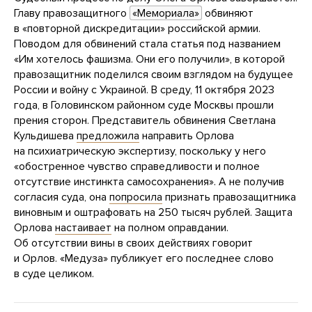
Главу правозащитного
«Мемориала»
обвиняют
в «повторной дискредитации» российской армии.
Поводом для обвинений стала статья под названием
«Им хотелось фашизма. Они его получили», в которой
правозащитник поделился своим взглядом на будущее
России и войну с Украиной. В среду, 11 октября 2023
года, в Головинском районном суде Москвы прошли
прения сторон. Представитель обвинения Светлана
Кульдишева
предложила
направить Орлова
на психиатрическую экспертизу, поскольку у него
«обостренное чувство справедливости и полное
отсутствие инстинкта самосохранения». А не получив
согласия суда, она
попросила
признать правозащитника
виновным и оштрафовать на 250 тысяч рублей. Защита
Орлова
настаивает
на полном оправдании.
Об отсутствии вины в своих действиях говорит
и Орлов. «Медуза» публикует его последнее слово
в суде целиком.