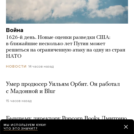
Война
1626-й день. Новые оценки разведки США:
в ближайшие несколько лет Путин может
решиться на ограниченную атаку на одну из стран
НАТО
14 часов назад
НОВОСТИ
Умер продюсер Уильям Орбит. Он работал
с Мадонной и Blur
15 часов назад
Бывшему директору Popcorn Books Дмитрию
Протопопову назначили четыре года условно
МЫ ИСПОЛЬЗУЕМ КУКИ!
ЧТО ЭТО ЗНАЧИТ?
по делу о продаже квир-литературы