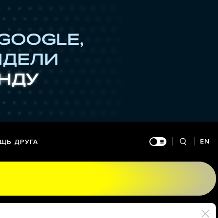
EN
ЩЬ ДРУГА