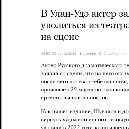
В Улан-Удэ актер з
уволиться из театра
на сцене
05:59, 30 марта 2023
Источник:
«Сибирь.Реалии»
Актер Русского драматического т
заявил со сцены, что на него ока
после чего порезал себе запястья
произошел 29 марта по окончани
артисты вышли на поклон.
Как пишет издание, Шувалов и др
вернуть художественного руковод
уволили в 2022 году за антивоенн