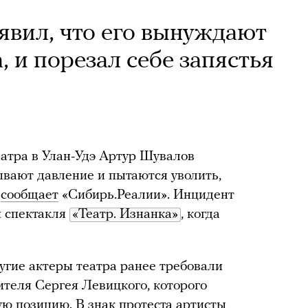
аявил, что его вынуждают
, и порезал себе запястья
еатра в Улан-Удэ Артур Шувалов
зывают давление и пытаются уволить,
,
сообщает
«Сибирь.Реалии». Инцидент
и спектакля
«Театр. Изнанка»
, когда
угие актеры театра ранее требовали
ителя Сергея Левицкого, которого
ую позицию. В знак протеста артисты