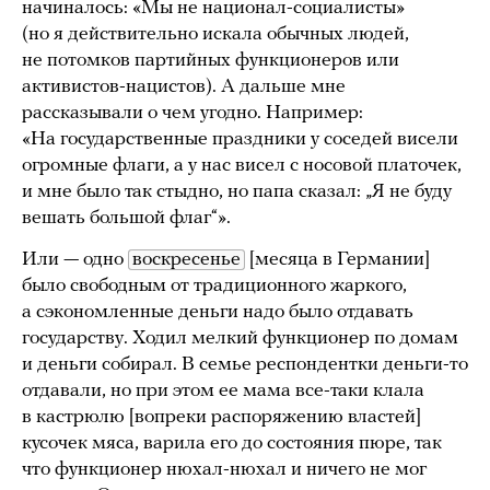
начиналось: «Мы не национал-социалисты»
(но я действительно искала обычных людей,
не потомков партийных функционеров или
активистов-нацистов). А дальше мне
рассказывали о чем угодно. Например:
«На государственные праздники у соседей висели
огромные флаги, а у нас висел с носовой платочек,
и мне было так стыдно, но папа сказал: „Я не буду
вешать большой флаг“».
Или — одно
воскресенье
[месяца в Германии]
было свободным от традиционного жаркого,
а сэкономленные деньги надо было отдавать
государству. Ходил мелкий функционер по домам
и деньги собирал. В семье респондентки деньги-то
отдавали, но при этом ее мама все-таки клала
в кастрюлю [вопреки распоряжению властей]
кусочек мяса, варила его до состояния пюре, так
что функционер нюхал-нюхал и ничего не мог