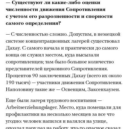
— Существуют ли какие-либо оценки
численности движения Сопротивления
с учетом его разрозненности и спорности
самого определения?
— С численностью сложно. Допустим, в немецкой
системе концентрационных лагерей существовал
Дахау. С самого начала и практически до самого
конца он служил местом, куда высылали
сопротивленцев; там было большое количество
представителей церковного Сопротивления.
Процентов 90 заключенных Дахау (всего их около
190 тысяч) — участники движения Сопротивления.
Наполовину такие же — Освенцим, Заксенхаузен.
Еще были лагеря трудового воспитания —
Arbeitserziehungslager. Место, куда помещали для
профилактики на несколько месяцев за все что
угодно: человек напился и валялся на улице,
опоздал пару раз на работу, что-то опасное сказал,