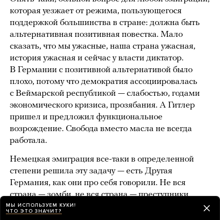
которая уезжает от режима, пользующегося
поддержкой большинства в стране: должна быть
альтернативная позитивная повестка. Мало
сказать, что мы ужасные, наша страна ужасная,
история ужасная и сейчас у власти диктатор.
В Германии с позитивной альтернативой было
плохо, потому что демократия ассоциировалась
с Веймарской республикой — слабостью, годами
экономического кризиса, прозябания. А Гитлер
пришел и предложил функциональное
возрождение. Свобода вместо масла не всегда
работала.
Немецкая эмиграция все-таки в определенной
степени решила эту задачу — есть Другая
Германия, как они про себя говорили. Не вся
страна — зомби, не вся страна — преступники.
Есть люди, которые против, — и это сработало.
МЫ ИСПОЛЬЗУЕМ КУКИ!
ЧТО ЭТО ЗНАЧИТ?
После войны они возвращались в освобожденную