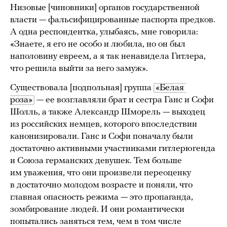
Низовые [чиновники] органов государственной
власти — фальсифицированные паспорта предков.
А одна респондентка, улыбаясь, мне говорила:
«Знаете, я его не особо и любила, но он был
наполовину евреем, а я так ненавидела Гитлера,
что решила выйти за него замуж».
Существовала [подпольная] группа
«Белая 
роза»
— ее возглавляли брат и сестра Ганс и Софи
Шолль, а также Александр Шморель — выходец
из российских немцев, которого впоследствии
канонизировали. Ганс и Софи поначалу были
достаточно активными участниками гитлерюгенда
и Союза германских девушек. Тем больше
им уважения, что они произвели переоценку
в достаточно молодом возрасте и поняли, что
главная опасность режима — это пропаганда,
зомбирование людей. И они романтически
попытались заняться тем, чем в том числе