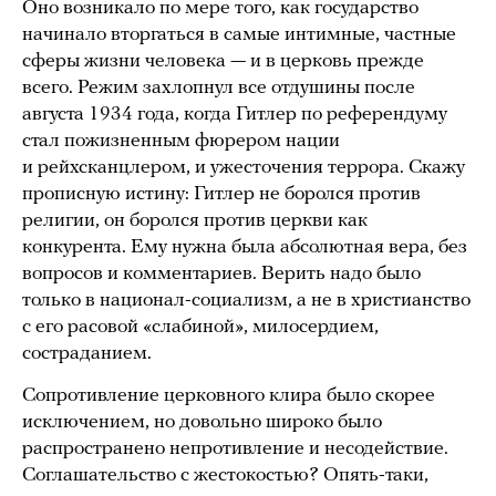
Оно возникало по мере того, как государство
начинало вторгаться в самые интимные, частные
сферы жизни человека — и в церковь прежде
всего. Режим захлопнул все отдушины после
августа 1934 года, когда Гитлер по референдуму
стал пожизненным фюрером нации
и рейхсканцлером, и ужесточения террора. Скажу
прописную истину: Гитлер не боролся против
религии, он боролся против церкви как
конкурента. Ему нужна была абсолютная вера, без
вопросов и комментариев. Верить надо было
только в национал-социализм, а не в христианство
с его расовой «слабиной», милосердием,
состраданием.
Сопротивление церковного клира было скорее
исключением, но довольно широко было
распространено непротивление и несодействие.
Соглашательство с жестокостью? Опять-таки,