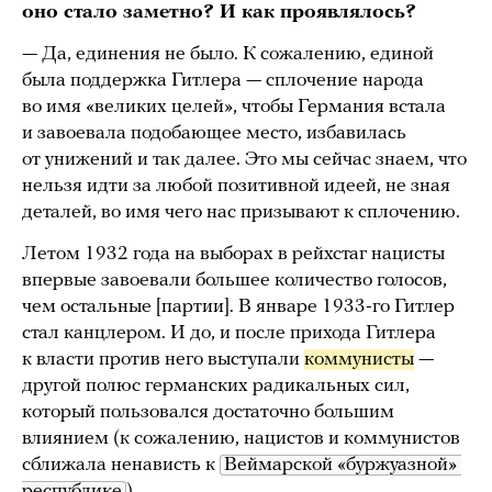
оно стало заметно? И как проявлялось?
— Да, единения не было. К сожалению, единой
была поддержка Гитлера — сплочение народа
во имя «великих целей», чтобы Германия встала
и завоевала подобающее место, избавилась
от унижений и так далее. Это мы сейчас знаем, что
нельзя идти за любой позитивной идеей, не зная
деталей, во имя чего нас призывают к сплочению.
Летом 1932 года на выборах в рейхстаг нацисты
впервые завоевали большее количество голосов,
чем остальные [партии]. В январе 1933-го Гитлер
стал канцлером. И до, и после прихода Гитлера
к власти против него выступали
коммунисты
—
другой полюс германских радикальных сил,
который пользовался достаточно большим
влиянием (к сожалению, нацистов и коммунистов
сближала ненависть к
Веймарской «буржуазной» 
республике
).