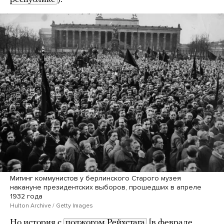
Митинг коммунистов у берлинского Старого музея
накануне президентских выборов, прошедших в апреле
1932 года
Hulton Archive / Getty Images
Но история с
поджогом Рейхстага
[в феврале