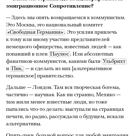
эмиграционное Сопротивление?
— Здесь мы опять возвращаемся к коммунистам.
Это Москва, это национальный комитет
«Свободная Германия»
. Это усилия привлечь
к тому или иному участию представителей
немецкого офицерства, известных людей — как
попавший в плен
Паулюс
. Или абсолютных
фанатиков-коммунистов, какими были
Ульбрихт
и
Пик,
— и сделать из них [альтернативное
германское] правительство.
Дальше — Лондон. Там вся творческая богема,
частично — научная. Как ни странно, Мехико —
там жили менее известные люди, но тоже
пытались что-то делать: выступали на страницах
печати, по радио, рассуждали о будущем, искали
альтернативы.
Опять-таки, больной вопрос для любой эмиграции,