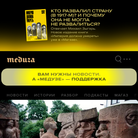
Перейти
к
материалам
НОВОСТИ
ИСТОРИИ
РАЗБОР
ПОДКАСТЫ
МАГАЗ
П