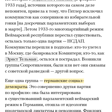
1933 года], источник которого на самом деле
непонятен, привела к тому, что Гитлер исключил
коммунистов как соперников из избирательной
гонки [на досрочных парламентских выборах
в марте]. Летом 1933-го многопартийный режим
Веймарской республики перестал существовать,
осталась только одна партия — НСДАП.
Коммунисты перешли в подполье: кто-то улетел
в Москву, где базировался Коминтерн; кто-то, как
Эрнст Тельман
, остался и пострадал. Возникли
группы Сопротивления, были или нет они связаны
с советской разведкой — другой вопрос.
Еще одна группа —
германские социал-
демократы
. Это совершенно другая партия
по профилю: она была интегрирована
в существовавший парламентский веймарский
режим в Германии, отошла от идеологии
пролетарской диктатуры и революции. Фридрих