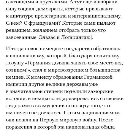
саксонцами и пруссаками. А тут еще и набрали
силу социал-демократы, которые призывают
к диктатуре пролетариата и интернационализму.
С кем? С французами? Которые сами пылают
реваншем, желанием отобрать только что
завоеванные
Эльзас и Лотарингию
.
И тогда новое немецкое государство обратилось
к национализму, который, благодаря понятному
лозунгу «Германия должна занять свое место под
солнцем!», стал и мировоззрением большинства
немцев. К моменту образования Германской
империи другие великие державы уже
в значительной степени поделили заморские
колонии, и немцы солидаризировались со своими
лидерами в возмущении по поводу того, что
им ничего не досталось. С этим национализмом
они пошли на Первую мировую войну. После
поражения в которой эта национальная обида