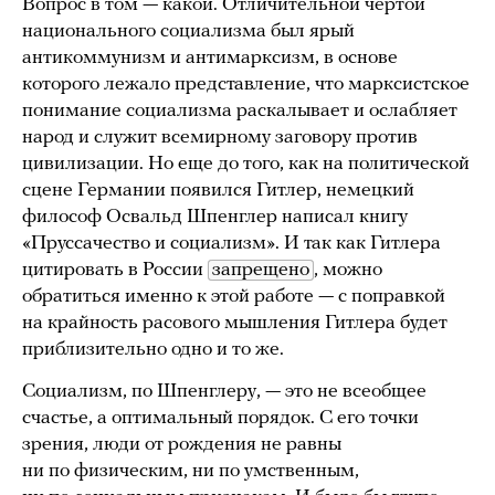
Вопрос в том — какой. Отличительной чертой
национального социализма был ярый
антикоммунизм и антимарксизм, в основе
которого лежало представление, что марксистское
понимание социализма раскалывает и ослабляет
народ и служит всемирному заговору против
цивилизации. Но еще до того, как на политической
сцене Германии появился Гитлер, немецкий
философ Освальд Шпенглер написал книгу
«Пруссачество и социализм». И так как Гитлера
цитировать в России
запрещено
, можно
обратиться именно к этой работе — с поправкой
на крайность расового мышления Гитлера будет
приблизительно одно и то же.
Социализм, по Шпенглеру, — это не всеобщее
счастье, а оптимальный порядок. С его точки
зрения, люди от рождения не равны
ни по физическим, ни по умственным,