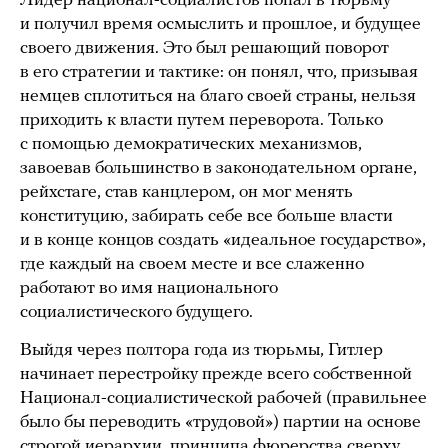
Лидер национал-социалистов попал в тюрьму
и получил время осмыслить и прошлое, и будущее
своего движения. Это был решающий поворот
в его стратегии и тактике: он понял, что, призывая
немцев сплотиться на благо своей страны, нельзя
приходить к власти путем переворота. Только
с помощью демократических механизмов,
завоевав большинство в законодательном органе,
рейхстаге, став канцлером, он мог менять
конституцию, забирать себе все больше власти
и в конце концов создать «идеальное государство»,
где каждый на своем месте и все слаженно
работают во имя национального
социалистического будущего.
Выйдя через полтора года из тюрьмы, Гитлер
начинает перестройку прежде всего собственной
Национал-социалистической рабочей (правильнее
было бы переводить «трудовой») партии на основе
строгой иерархии, принципа фюрерства сверху