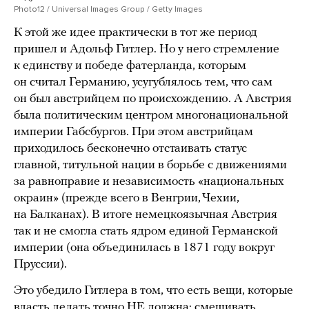
Photo12 / Universal Images Group / Getty Images
К этой же идее практически в тот же период
пришел и Адольф Гитлер. Но у него стремление
к единству и победе фатерланда, которым
он считал Германию, усугублялось тем, что сам
он был австрийцем по происхождению. А Австрия
была политическим центром многонациональной
империи Габсбургов. При этом австрийцам
приходилось бесконечно отстаивать статус
главной, титульной нации в борьбе с движениями
за равноправие и независимость «национальных
окраин» (прежде всего в Венгрии, Чехии,
на Балканах). В итоге немецкоязычная Австрия
так и не смогла стать ядром единой Германской
империи (она объединилась в 1871 году вокруг
Пруссии).
Это убедило Гитлера в том, что есть вещи, которые
власть делать точно НЕ должна: смешивать