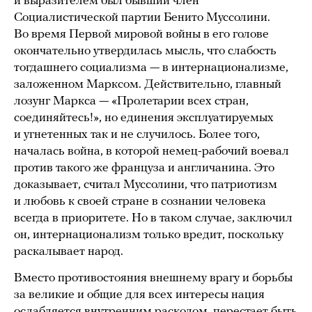
и выразителем был бывший член
Социалистической партии Бенито Муссолини.
Во время Первой мировой войны в его голове
окончательно утвердилась мысль, что слабость
тогдашнего социализма — в интернационализме,
заложенном Марксом. Действительно, главный
лозунг Маркса — «Пролетарии всех стран,
соединяйтесь!», но единения эксплуатируемых
и угнетенных так и не случилось. Более того,
началась война, в которой немец-рабочий воевал
против такого же француза и англичанина. Это
доказывает, считал Муссолини, что патриотизм
и любовь к своей стране в сознании человека
всегда в приоритете. Но в таком случае, заключил
он, интернационализм только вредит, поскольку
раскалывает народ.
Вместо противостояния внешнему врагу и борьбы
за великие и общие для всех интересы нация
ослабляется внутренним расколом, перестает быть