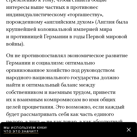
стремлению к тому, чтобы ставить общие
интересы выше частных в противовес
индивидуалистическому «торгашеству»,
порожденному «английским духом» (Англия была
крупнейшей колониальной империей мира
и противницей Германии в годы Первой мировой
войны).
Он не противопоставлял экономическое развитие
Германии и социализм: оптимально
организованное хозяйство под руководством
народного национального государства должно
найти и оптимальный баланс между
собственником и наемным трудом, привести
их к взаимным компромиссам во имя общих
целей процветания. Это возможно, если каждый
будет рассматривать себя как часть единого
целого, а труд — не как товар, а как абсолютный
МЫ ИСПОЛЬЗУЕМ КУКИ!
долг по отношению к дружески настроенному
ЧТО ЭТО ЗНАЧИТ?
обществу и государству как воплощению