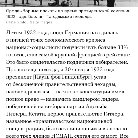
Предвыборные плакаты во время президентской кампании
1932 года. Берлин, Потсдамская площадь
ullstein bild / Getty Images
Летом 1932 года, когда Германия находилась
в низшей точке экономического кризиса,
национал-социалисты получили чуть больше 33%
голосов, став самой крупной фракцией в рейхстаге.
Это было свидетельство поддержки избирателей.
Прошло еще полгода, и 30 января 1933 года
президент
Пауль фон Гинденбург
, устав
от бесконечной правительственной чехарды,
наконец решился — на что по конституции имел
полное право — назначить канцлером лидера
победившей на выборах партии Адольфа
Гитлера. Кстати, первое правительство Гитлера,
названное «правительством национальной
концентрации», было коалиционным и включало
всего трех членов НСДАП, считая его самого. Все