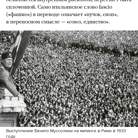
сплоченной. Само итальянское слово fascio
(«фашио») в переводе означает «пучок, сноп»,
в переносном смысле — «союз, единство».
Выступление Бенито Муссолини на митинге в Риме в 1933
году