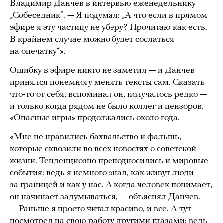
Владимир Данчев в интервью еженедельнику
„Собеседник“. — Я подумал: „А что если в прямом
эфире я эту частицу не уберу? Прочитаю как есть.
В крайнем случае можно будет сослаться
на опечатку“».
Ошибку в эфире никто не заметил — и Данчев
принялся понемногу менять тексты сам. Сказать
что-то от себя, вспоминал он, получалось редко —
и только когда рядом не было коллег и цензоров.
«Опасные игры» продолжались около года.
«Мне не нравились бахвальство и фальшь,
которые сквозили во всех новостях о советской
жизни. Тенденциозно преподносились и мировые
события: ведь я немного знал, как живут люди
за границей и как у нас. А когда человек понимает,
он начинает задумываться, — объяснял Данчев.
— Раньше я просто читал красиво, и все. А тут
посмотрел на свою работу другими глазами: ведь