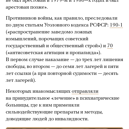
не был арестован в 1979-м и 1980—х годах и был
арестован позже».
Противников войны, как правило, преследовали
по двум статьям Уголовного кодекса РСФСР:
190-1
(«распространение заведомо ложных
измышлений, порочащих советский
государственный и общественный строй») и
70
(«антисоветская агитация и пропаганда»).
В первом случае наказание — до трех лет лишения
свободы, во втором — до семи лет лагерей и пяти
лет ссылки (а при повторной судимости — десять
лет лагерей).
Некоторых инакомыслящих
отправляли
на принудительное «лечение» в психиатрические
больницы, где к ним применяли
сильнодействующие препараты и методы,
доводящие людей до инвалидности.