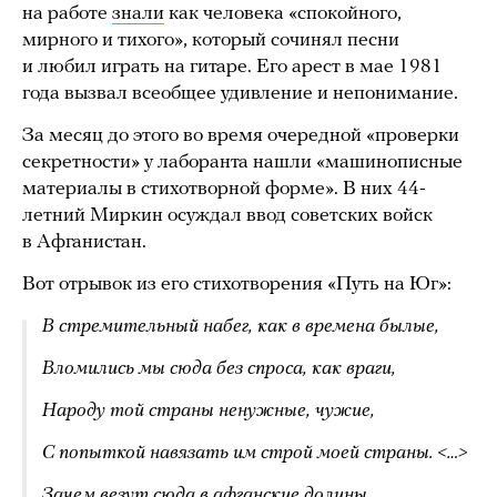
на работе
знали
как человека «спокойного,
мирного и тихого», который сочинял песни
и любил играть на гитаре. Его арест в мае 1981
года вызвал всеобщее удивление и непонимание.
За месяц до этого во время очередной «проверки
секретности» у лаборанта нашли «машинописные
материалы в стихотворной форме». В них 44-
летний Миркин осуждал ввод советских войск
в Афганистан.
Вот отрывок из его стихотворения «Путь на Юг»:
В стремительный набег, как в времена былые,
Вломились мы сюда без спроса, как враги,
Народу той страны ненужные, чужие,
С попыткой навязать им строй моей страны. <…>
Зачем везут сюда в афганские долины,