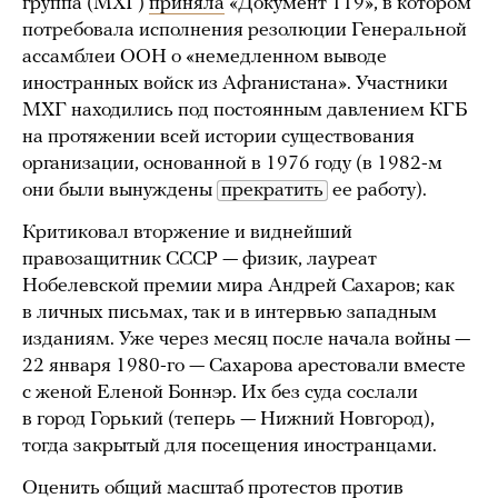
группа (МХГ)
приняла
«Документ 119», в котором
потребовала исполнения резолюции Генеральной
ассамблеи ООН о «немедленном выводе
иностранных войск из Афганистана». Участники
МХГ находились под постоянным давлением КГБ
на протяжении всей истории существования
организации, основанной в 1976 году (в 1982-м
они были вынуждены
прекратить
ее работу).
Критиковал вторжение и виднейший
правозащитник СССР — физик, лауреат
Нобелевской премии мира Андрей Сахаров; как
в личных письмах, так и в интервью западным
изданиям. Уже через месяц после начала войны —
22 января 1980-го — Сахарова арестовали вместе
с женой Еленой Боннэр. Их без суда сослали
в город Горький (теперь — Нижний Новгород),
тогда закрытый для посещения иностранцами.
Оценить общий масштаб протестов против