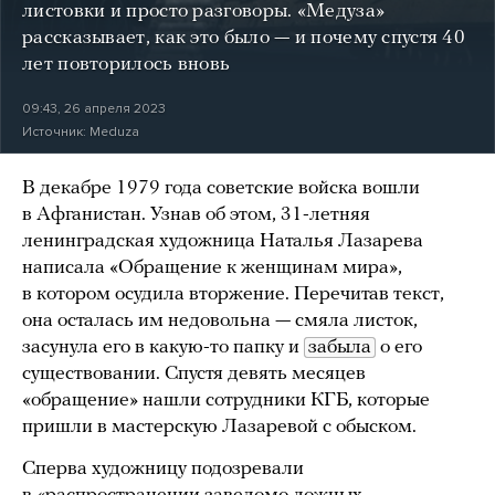
листовки и просто разговоры. «Медуза»
рассказывает, как это было — и почему спустя 40
лет повторилось вновь
09:43, 26 апреля 2023
Источник:
Meduza
В декабре 1979 года советские войска вошли
в Афганистан. Узнав об этом, 31-летняя
ленинградская художница Наталья Лазарева
написала «Обращение к женщинам мира»,
в котором осудила вторжение. Перечитав текст,
она осталась им недовольна — смяла листок,
засунула его в какую-то папку и
забыла
о его
существовании. Спустя девять месяцев
«обращение» нашли сотрудники КГБ, которые
пришли в мастерскую Лазаревой с обыском.
Сперва художницу подозревали