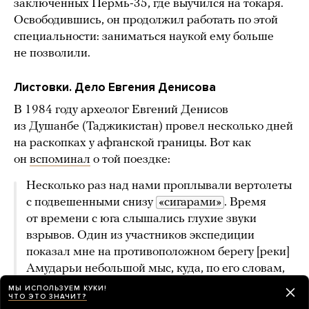
заключенных Пермь-35, где выучился на токаря.
Освободившись, он продолжил работать по этой
специальности: заниматься наукой ему больше
не позволили.
Листовки. Дело Евгения Денисова
В 1984 году археолог Евгений Денисов
из Душанбе (Таджикистан) провел несколько дней
на раскопках у афганской границы. Вот как
он
вспоминал
о той поездке:
Несколько раз над нами проплывали вертолеты
с подвешенными снизу
«сигарами»
. Время
от времени с юга слышались глухие звуки
взрывов. Один из участников экспедиции
показал мне на противоположном берегу [реки]
Амударьи небольшой мыс, куда, по его словам,
однажды была вытеснена группа афганских
МЫ ИСПОЛЬЗУЕМ КУКИ!
ЧТО ЭТО ЗНАЧИТ?
партизан-повстанцев, и потом все они живьем