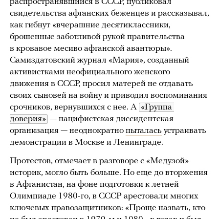
распространявшийся в СССР, публиковал
свидетельства афганских беженцев и рассказывал,
как гибнут «вчерашние десятиклассники,
брошенные заботливой рукой правительства
в кровавое месиво афганской авантюры».
Самиздатовский журнал «Мария», созданный
активистками неофициального женского
движения в СССР, просил матерей не отдавать
своих сыновей на войну и приводил воспоминания
срочников, вернувшихся с нее. А
«Группа 
доверия»
— пацифистская диссидентская
организация — неоднократно
пыталась
устраивать
демонстрации в Москве и Ленинграде.
Протестов, отмечает в разговоре с «Медузой»
историк, могло быть больше. Но еще до вторжения
в Афганистан, на фоне подготовки к летней
Олимпиаде 1980-го, в СССР арестовали многих
ключевых правозащитников: «Проще назвать, кто