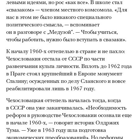
левыми идеями, но рос «как все». В школе стал
«свазаком» — членом местного комсомола. «Для
нас в этом не было никакого специального
политического смысла, — вспоминает
он в разговоре с „Медузой“. — Чтобы учиться,
чтобы работать, нужно было вступать в свазаки».
К началу 1960-х оттепелью в стране и не пахло:
Чехословакия отстала от СССР по части
развенчания культа личности. Вплоть до 1962 года
в Праге стоял крупнейший в Европе монумент
Сталину; осужденных по делу Сланского и вовсе
реабилитировали лишь в 1967 году.
Чехословацкая оттепель началась тогда, когда
в СССР она уже заканчивалась. «Необходимость
реформ в руководстве Чехословакии осознали еще
в начале 1960-х, — говорит историк Олдржих
Тума. — Уже в 1963 году шла подготовка
экономических преобразований». Но реформы