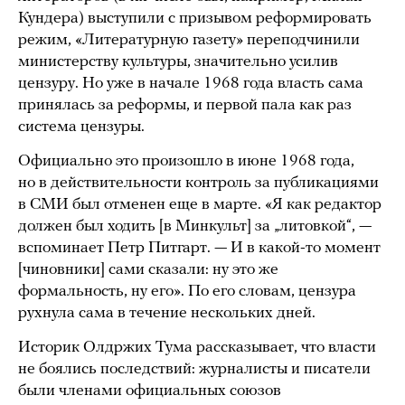
Кундера) выступили с призывом реформировать
режим, «Литературную газету» переподчинили
министерству культуры, значительно усилив
цензуру. Но уже в начале 1968 года власть сама
принялась за реформы, и первой пала как раз
система цензуры.
Официально это произошло в июне 1968 года,
но в действительности контроль за публикациями
в СМИ был отменен еще в марте. «Я как редактор
должен был ходить [в Минкульт] за „литовкой“, —
вспоминает Петр Питгарт. — И в какой-то момент
[чиновники] сами сказали: ну это же
формальность, ну его». По его словам, цензура
рухнула сама в течение нескольких дней.
Историк Олдржих Тума рассказывает, что власти
не боялись последствий: журналисты и писатели
были членами официальных союзов