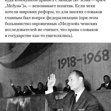
куда коммунизм пришел с запада (
из Чехии — прим.
„Медузы“
)», — вспоминает политик. Если чехи
хотели широких реформ, то для многих словаков
главным был вопрос федерализации (при этом
большинство опрошенных «Медузой» чешских
исследователей не считает, что права словаков
в государстве как-то ущемлялись).