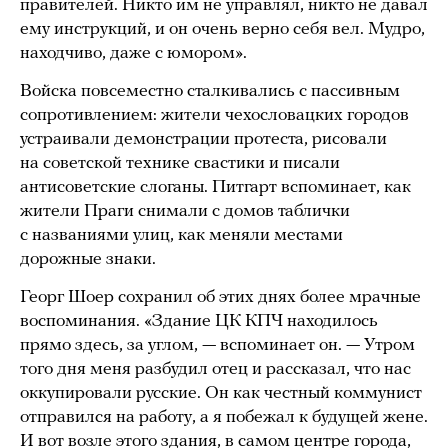
правителей. Никто им не управлял, никто не давал
ему инструкций, и он очень верно себя вел. Мудро,
находчиво, даже с юмором».
Войска повсеместно сталкивались с пассивным
сопротивлением: жители чехословацких городов
устраивали демонстрации протеста, рисовали
на советской технике свастики и писали
антисоветские слоганы. Питгарт вспоминает, как
жители Праги снимали с домов таблички
с названиями улиц, как меняли местами
дорожные знаки.
Георг Шоер сохранил об этих днях более мрачные
воспоминания. «Здание ЦК КПЧ находилось
прямо здесь, за углом, — вспоминает он. — Утром
того дня меня разбудил отец и рассказал, что нас
оккупировали русские. Он как честный коммунист
отправился на работу, а я побежал к будущей жене.
И вот возле этого здания, в самом центре города,