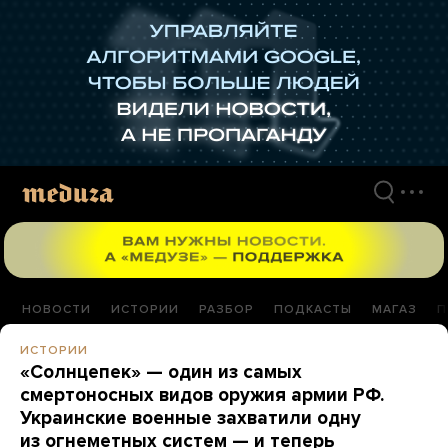
Перейти
к
материалам
НОВОСТИ
ИСТОРИИ
РАЗБОР
ПОДКАСТЫ
МАГАЗ
П
ИСТОРИИ
«Солнцепек» — один из самых
смертоносных видов оружия армии РФ.
Украинские военные захватили одну
из огнеметных систем — и теперь