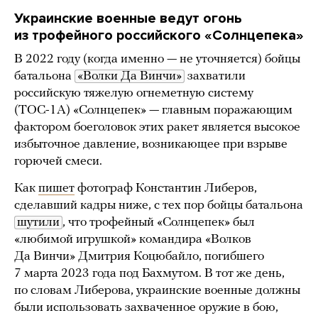
Украинские военные ведут огонь
из трофейного российского «Солнцепека»
В 2022 году (когда именно — не уточняется) бойцы
батальона
«Волки Да Винчи»
захватили
российскую тяжелую огнеметную систему
(ТОС-1А) «Солнцепек» — главным поражающим
фактором боеголовок этих ракет является высокое
избыточное давление, возникающее при взрыве
горючей смеси.
Как
пишет
фотограф Константин Либеров,
сделавший кадры ниже, с тех пор бойцы батальона
шутили
, что трофейный «Солнцепек» был
«любимой игрушкой» командира «Волков
Да Винчи» Дмитрия Коцюбайло, погибшего
7 марта 2023 года под Бахмутом. В тот же день,
по словам Либерова, украинские военные должны
были использовать захваченное оружие в бою,