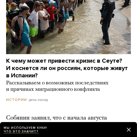
К чему может привести кризис в Сеуте?
И коснется ли он россиян, которые живут
в Испании?
Рассказываем о возможных последствиях
и причинах миграционного конфликта
день назад
ИСТОРИИ
Собянин заявил, что с начала августа
Украина запустила по Москве
МЫ ИСПОЛЬЗУЕМ КУКИ!
ЧТО ЭТО ЗНАЧИТ?
и Подмосковью 1984 беспилотника