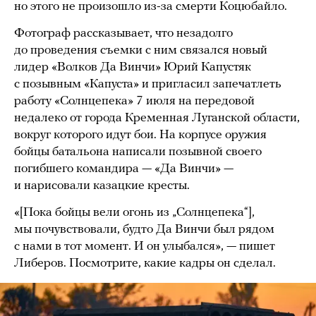
но этого не произошло из-за смерти Коцюбайло.
Фотограф рассказывает, что незадолго
до проведения съемки с ним связался новый
лидер «Волков Да Винчи» Юрий Капустяк
с позывным «Капуста» и пригласил запечатлеть
работу «Солнцепека» 7 июля на передовой
недалеко от города Кременная Луганской области,
вокруг которого идут бои. На корпусе оружия
бойцы батальона написали позывной своего
погибшего командира — «Да Винчи» —
и нарисовали казацкие кресты.
«[Пока бойцы вели огонь из „Солнцепека“],
мы почувствовали, будто Да Винчи был рядом
с нами в тот момент. И он улыбался», — пишет
Либеров. Посмотрите, какие кадры он сделал.