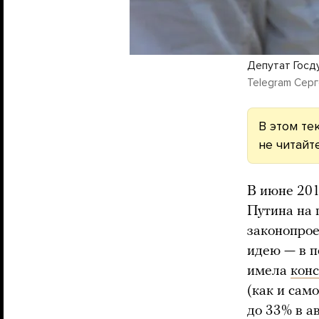
Депутат Госд
Telegram Сер
В этом те
не читайте
В июне 201
Путина на 
законопрое
идею — в п
имела
кон
(как и сам
до 33% в ав