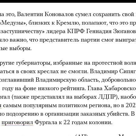
а это, Валентин Коновалов сумел сохранить свой 
«Медузы», близких к Кремлю, полагают, что это п
«заступничеству» лидера КПРФ Геннадия Зюганов
ыло важно, что представитель партии смог выигра
ные выборы.
ругие губернаторы, избранные на протестной вол
жаться в своих креслах не смогли. Владимир Сипя
озглавивший Владимирскую область, добровольн
1 году на фоне низкого рейтинга. Глава Хабаровско
гал (также представлял на выборах ЛДПР), наобо
л
самым популярным политиком региона, но в 202
о подозрению в организации заказных убийств. В
д
приговорил
Фургала к 22 годам колонии.