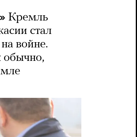
»
Кремль
касии стал
на войне.
к обычно,
емле