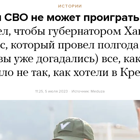
ИСТОРИИ
 СВО не может проиграть
ел, чтобы губернатором Ха
с, который провел полгода 
вы уже догадались) все, ка
ло не так, как хотели в Кр
11:25, 5 июля 2023
Источник:
Meduza