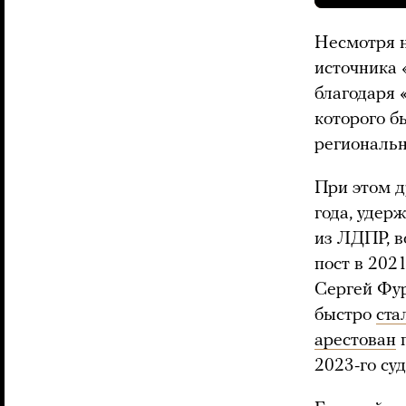
Несмотря н
источника 
благодаря 
которого б
региональ
При этом д
года, удер
из ЛДПР, в
пост в 202
Сергей Фур
быстро
ста
арестован
п
2023-го су