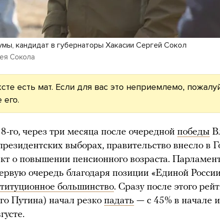
умы, кандидат в губернаторы Хакасии Сергей Сокол
гея Сокола
ксте есть мат. Если для вас это неприемлемо, пожалуй
 его.
8-го, через три месяца после очередной
победы
В
президентских выборах, правительство внесло в 
кт о повышении пенсионного возраста. Парламен
ервую очередь благодаря позиции «Единой России
ституционное большинство
. Сразу после этого рей
ого Путина) начал резко
падать
— с 45% в начале 
густе.