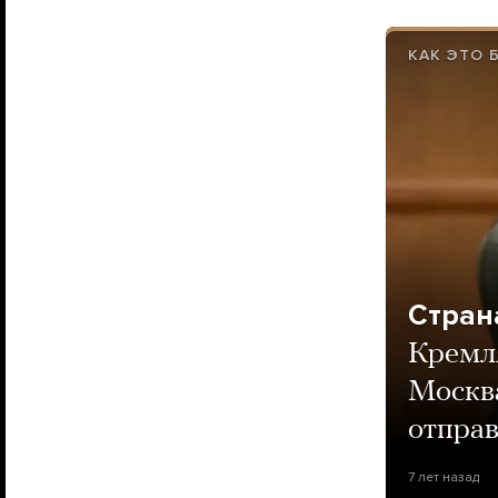
КАК ЭТО 
Стран
Кремля
Москва
отправ
7 лет назад