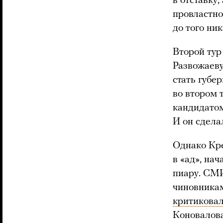
в отставку
провластно
до того ни
Второй тур
Развожаеву
стать губе
во втором 
кандидатом
И он сделал
Однако Кр
в «ад», на
пиару. СМ
чиновника
критикова
Коновалова