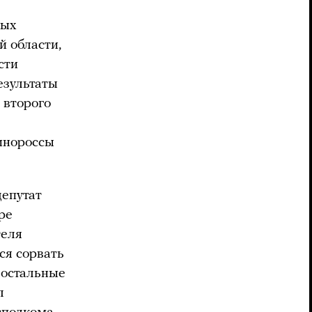
ных
й области,
сти
езультаты
 второго
инороссы
депутат
ре
теля
ся сорвать
е остальные
л