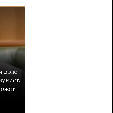
и воле
мунист.
может