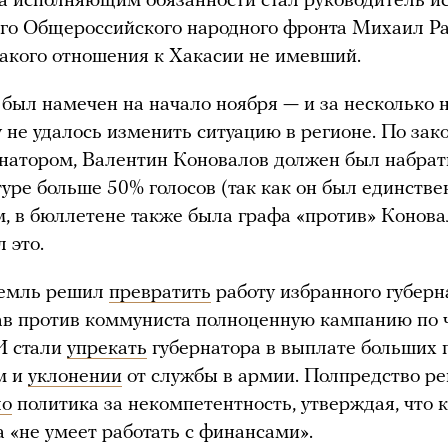
, а исполняющим обязанности стал руководитель и
го Общероссийского народного фронта Михаил Ра
какого отношения к Хакасии не имевший.
 был намечен на начало ноября — и за несколько 
 не удалось изменить ситуацию в регионе. По зако
рнатором, Валентин Коновалов должен был набрат
туре больше 50% голосов (так как он был единств
, в бюллетене также была графа «против» Конова
 это.
емль решил
превратить
работу избранного губерн
чав против коммуниста полноценную кампанию по
И стали
упрекать
губернатора в выплате больших
м и
уклонении
от службы в армии. Полпредство ре
ло
политика за некомпетентность, утверждая, что 
 «не умеет работать с финансами».