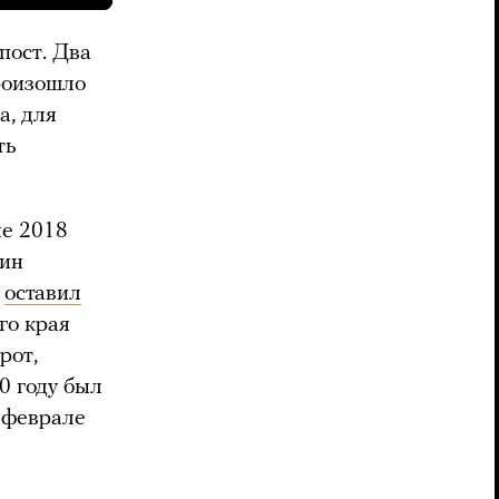
пост. Два
роизошло
а, для
ть
не 2018
гин
о
оставил
го края
рот,
0 году был
 феврале