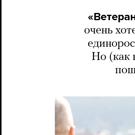
«Ветеран
очень хот
единорос
Но (как 
пош