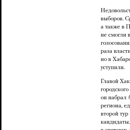
Недовольст
выборов. С
а также в 
не смогли 
голосовани
раза власт
но в Хабар
уступили.
Главой Хак
городского
он набрал 
региона, е
второй тур
кандидаты.