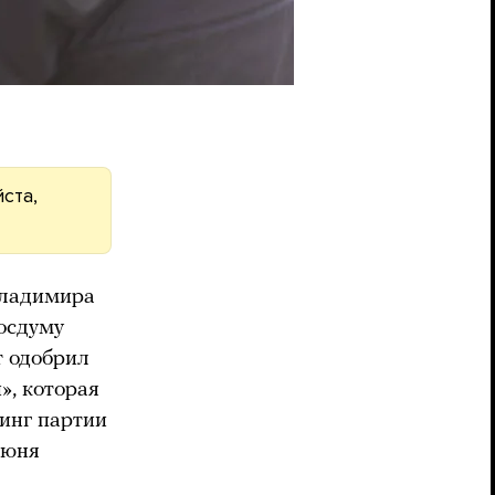
ста,
ладимира
Госдуму
т одобрил
», которая
тинг партии
июня