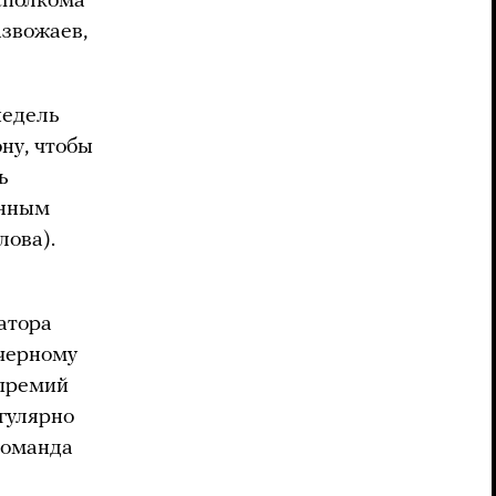
сполкома
звожаев,
недель
ну, чтобы
ь
енным
лова).
атора
 черному
 премий
гулярно
команда