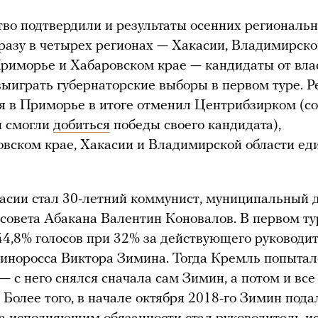
во подтвердили и результаты осенних региональ
разу в четырех регионах — Хакасии, Владимирско
Приморье и Хабаровском крае — кандидаты от вла
выиграть губернаторские выборы в первом туре. Р
я в Приморье в итоге отменил Центрибзирком (со
и смогли
добиться
победы своего кандидата),
овском крае, Хакасии и Владимирской области ед
асии стал 30-летний коммунист, муниципальный 
 совета Абакана Валентин Коновалов. В первом ту
44,8% голосов при 32% за действующего руководи
диноросса Виктора Зимина. Тогда Кремль попытал
 — с него снялся сначала сам Зимин, а потом и вс
 Более того, в начале октября 2018-го Зимин пода