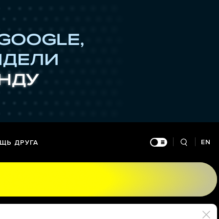
EN
ЩЬ ДРУГА