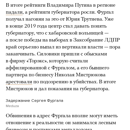
В итоге рейтинги Владимира Путина в регионе
падали
, а рейтинги губернатора росли. Фургал
получал нагоняи за это от Юрия Трутнева. Уже
в конце 2019 года центр стал давать понять
губернатору, что с хабаровской вольницей —
а после победы на выборах в Заксобрание ЛДПР
край серьезно выпал из вертикали власти — пора
заканчивать. Силовики пришли с обысками
в фирму «Торэкс», которую считали
аффилированной с Фургалом, а его бывшего
партнера по бизнесу Николая Мистрюкова
арестовали
по подозрению в убийствах. В итоге
Мистрюков и дал показания на губернатора.
Задержание Сергея Фургала
Meduza
Обвинения в адрес Фургала вполне могут иметь
отношение к реальности: он занимался лесным
бизнесом и поставками металлолома,