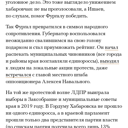
уголовное дело. Это тоже выглядело унижением
хабаровчан: не вы проголосовали, а Ишаев,
по слухам, помог Фургалу победить.
Так Фургал превратился в символ народного
сопротивления. Губернатор воспользовался
неожиданно свалившимся на свою голову
подарком и стал приумножать рейтинг. Он
начал
распекать муниципальных чиновников (все города
и районы края возглавляли единороссы),
выходил
к людям на локальные акции протеста, даже
встречался
с главой местного штаба
оппозиционера Алексея Навального.
На той же протестной волне ЛДПР выиграла
выборы в Заксобрание и муниципальные советы
края в 2019 году. В Гордуму Хабаровска не прошло
ни одного единоросса, а в краевой парламент
прошли только два представителя партии власти
(по спискам партия получила всего лишь 13%