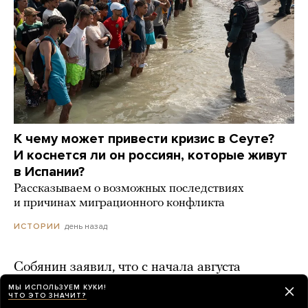
К чему может привести кризис в Сеуте?
И коснется ли он россиян, которые живут
в Испании?
Рассказываем о возможных последствиях
и причинах миграционного конфликта
день назад
ИСТОРИИ
Собянин заявил, что с начала августа
Украина запустила по Москве
МЫ ИСПОЛЬЗУЕМ КУКИ!
ЧТО ЭТО ЗНАЧИТ?
и Подмосковью 1984 беспилотника