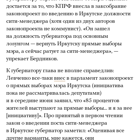
достается за то, что КПРФ внесла в заксобрание
законопроект по введению в Иркутске должности
сити-менеджера (хотя один из двух авторов
законопроекта не коммунист). «Он зашел
на должность губернатора под основным
лозунгом — вернуть Иркутску прямые выборы
мэра, а сейчас ратует за сити-менеджера», —
упрекает Бердников.
К губернатору глава не вполне справедлив:
Левченко все-таки
внес
в парламент законопроект
о прямых выборах мэра Иркутска (инициатива
пока не рассматривалась депутатами)
и в середине июня заявил, что «85 процентов
жителей выступают за прямые выборы… и я за нее
[инициативу]». Про принятый в первом чтении
закон о введении поста сити-менеджера
в Иркутске губернатор заметил: «Оценивая все
другие варианты, мне кажется, они