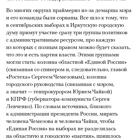
Во многих округах праймериз из-за демарша мэра
и его команды были сорваны. Все шло к тому, что
в сентябрьских выборах в Иркутскую городскую
думу примут участие сразу три группы политиков
с административным ресурсом, про каждую
из которых с полным правом можно будет сказать,
что это и есть партия власти. Этими группами
могли стать: колонна областной «Единой России»
(связанная со спикером и, следовательно, главой
«Ростеха» Сергеем Чемезовым), колонна
городского руководства (связанная с мэром,
а значит — генпрокурором Юрием Чайкой)
и КПРФ (губернатора-коммуниста Сергея
Левченко). По словам источника, близкого
к администрации президента России, мирить
человека Чемезова и человека Чайки, чтобы
«Единая Россия» на выборах не разделилась
на областную и городскую «партии», пришлось