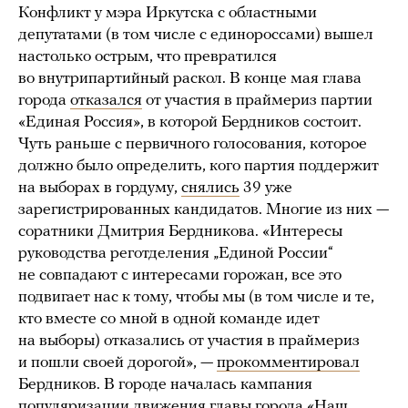
Конфликт у мэра Иркутска с областными
депутатами (в том числе с единороссами) вышел
настолько острым, что превратился
во внутрипартийный раскол. В конце мая глава
города
отказался
от участия в праймериз партии
«Единая Россия», в которой Бердников состоит.
Чуть раньше с первичного голосования, которое
должно было определить, кого партия поддержит
на выборах в гордуму,
снялись
39 уже
зарегистрированных кандидатов. Многие из них —
соратники Дмитрия Бердникова. «Интересы
руководства реготделения „Единой России“
не совпадают с интересами горожан, все это
подвигает нас к тому, чтобы мы (в том числе и те,
кто вместе со мной в одной команде идет
на выборы) отказались от участия в праймериз
и пошли своей дорогой», —
прокомментировал
Бердников. В городе началась кампания
популяризации движения главы города «Наш