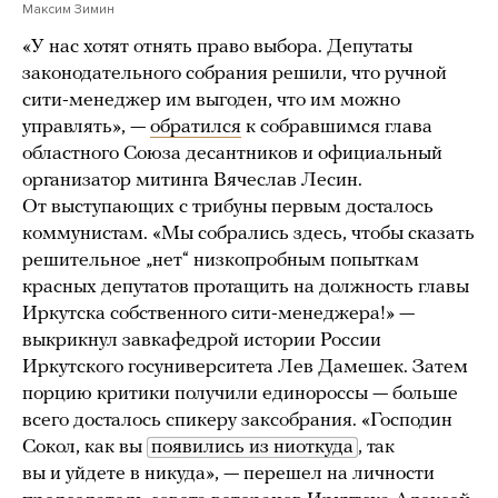
Максим Зимин
«У нас хотят отнять право выбора. Депутаты
законодательного собрания решили, что ручной
сити-менеджер им выгоден, что им можно
управлять», —
обратился
к собравшимся глава
областного Союза десантников и официальный
организатор митинга Вячеслав Лесин.
От выступающих с трибуны первым досталось
коммунистам. «Мы собрались здесь, чтобы сказать
решительное „нет“ низкопробным попыткам
красных депутатов протащить на должность главы
Иркутска собственного сити-менеджера!» —
выкрикнул завкафедрой истории России
Иркутского госуниверситета Лев Дамешек. Затем
порцию критики получили единороссы — больше
всего досталось спикеру заксобрания. «Господин
Сокол, как вы
появились из ниоткуда
, так
вы и уйдете в никуда», — перешел на личности