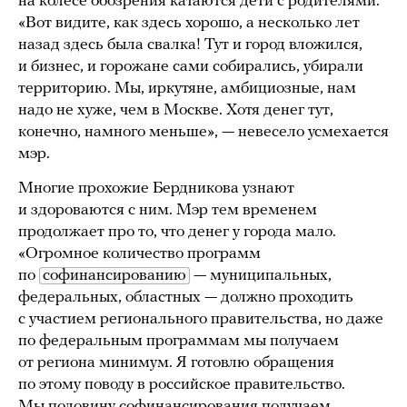
на колесе обозрения катаются дети с родителями.
«Вот видите, как здесь хорошо, а несколько лет
назад здесь была свалка! Тут и город вложился,
и бизнес, и горожане сами собирались, убирали
территорию. Мы, иркутяне, амбициозные, нам
надо не хуже, чем в Москве. Хотя денег тут,
конечно, намного меньше», — невесело усмехается
мэр.
Многие прохожие Бердникова узнают
и здороваются с ним. Мэр тем временем
продолжает про то, что денег у города мало.
«Огромное количество программ
по
софинансированию
— муниципальных,
федеральных, областных — должно проходить
с участием регионального правительства, но даже
по федеральным программам мы получаем
от региона минимум. Я готовлю обращения
по этому поводу в российское правительство.
Мы половину софинансирования получаем