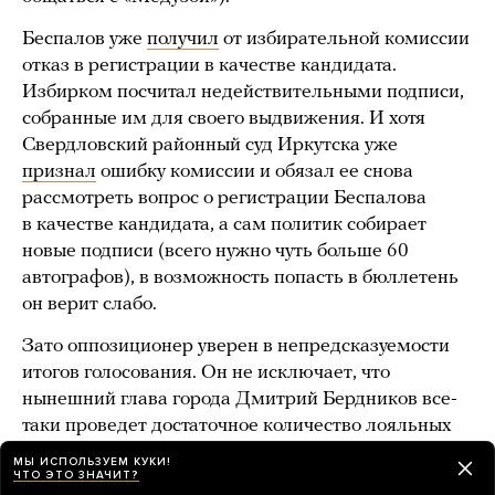
Беспалов уже
получил
от избирательной комиссии
отказ в регистрации в качестве кандидата.
Избирком посчитал недействительными подписи,
собранные им для своего выдвижения. И хотя
Свердловский районный суд Иркутска уже
признал
ошибку комиссии и обязал ее снова
рассмотреть вопрос о регистрации Беспалова
в качестве кандидата, а сам политик собирает
новые подписи (всего нужно чуть больше 60
автографов), в возможность попасть в бюллетень
он верит слабо.
Зато оппозиционер уверен в непредсказуемости
итогов голосования. Он не исключает, что
нынешний глава города Дмитрий Бердников все-
таки проведет достаточное количество лояльных
ему депутатов и снова окажется в кресле мэра.
МЫ ИСПОЛЬЗУЕМ КУКИ!
ЧТО ЭТО ЗНАЧИТ?
«Бера (
то есть Бердников — прим. „Медузы“
) может