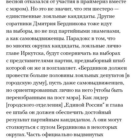
весной отказался от участия в праймериз вместе
с мэром). Но это не значит, что эти шестеро —
единственные лояльные кандидаты. Другие
соратники Дмитрия Бердникова тоже идут
на выборы, но не под партийными знаменами,
а как самовыдвиженцы. Парадокс в том, что
во многих округах кандидаты, лояльные лично
главе Иркутска, будут соперничать на выборах
с представителями партии, предвыборный штаб
которой он же и возглавляет. «Бердников должен
провести больше половины лояльных депутатов [в
городскую думу], пусть даже самовыдвиженцев,
но ориентированных лично на него [чтобы быть
переизбранным на пост мэра]. Как лидер
[городского отделения] „Единой России“ и глава
ее штаба он должен обеспечить достойный
результат партийным кандидатам. А они могут
столкнуться с пулом Бердникова в некоторых
округах. Часть официально выдвинутых