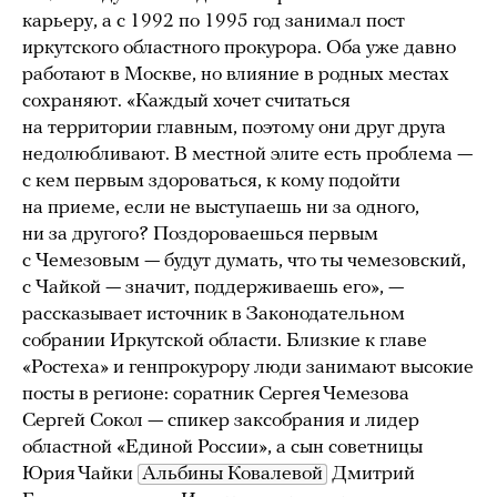
карьеру, а с 1992 по 1995 год занимал пост
иркутского областного прокурора. Оба уже давно
работают в Москве, но влияние в родных местах
сохраняют. «Каждый хочет считаться
на территории главным, поэтому они друг друга
недолюбливают. В местной элите есть проблема —
с кем первым здороваться, к кому подойти
на приеме, если не выступаешь ни за одного,
ни за другого? Поздороваешься первым
с Чемезовым — будут думать, что ты чемезовский,
с Чайкой — значит, поддерживаешь его», —
рассказывает источник в Законодательном
собрании Иркутской области. Близкие к главе
«Ростеха» и генпрокурору люди занимают высокие
посты в регионе: соратник Сергея Чемезова
Сергей Сокол — спикер заксобрания и лидер
областной «Единой России», а сын советницы
Юрия Чайки
Альбины Ковалевой
Дмитрий