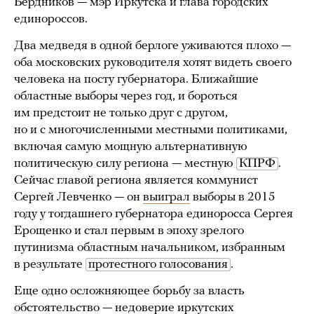
Бердников — мэр Иркутска и глава городских
единороссов.
Два медведя в одной берлоге уживаются плохо —
оба московских руководителя хотят видеть своего
человека на посту губернатора. Ближайшие
областные выборы через год, и бороться
им предстоит не только друг с другом,
но и с многочисленными местными политиками,
включая самую мощную альтернативную
политическую силу региона — местную
КПРФ
.
Сейчас главой региона является коммунист
Сергей Левченко — он
выиграл
выборы в 2015
году у тогдашнего губернатора единоросса Сергея
Ерощенко и стал первым в эпоху зрелого
путинизма областным начальником, избранным
в результате
протестного голосования
.
Еще одно осложняющее борьбу за власть
обстоятельство — недоверие иркутских