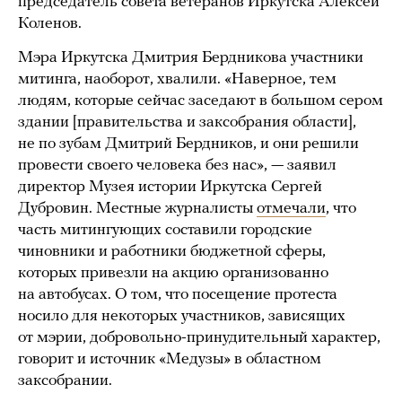
председатель совета ветеранов Иркутска Алексей
Коленов.
Мэра Иркутска Дмитрия Бердникова участники
митинга, наоборот, хвалили. «Наверное, тем
людям, которые сейчас заседают в большом сером
здании [правительства и заксобрания области],
не по зубам Дмитрий Бердников, и они решили
провести своего человека без нас», — заявил
директор Музея истории Иркутска Сергей
Дубровин. Местные журналисты
отмечали
, что
часть митингующих составили городские
чиновники и работники бюджетной сферы,
которых привезли на акцию организованно
на автобусах. О том, что посещение протеста
носило для некоторых участников, зависящих
от мэрии, добровольно-принудительный характер,
говорит и источник «Медузы» в областном
заксобрании.