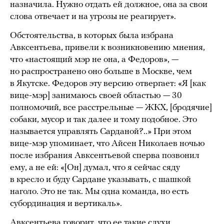
назначила. Нужно отдать ей должное, она за свои
слова отвечает и на угрозы не реагирует».
Обстоятельства, в которых была избрана
Авксентьева, привели к возникновению мнения,
что «настоящий мэр не она, а Федоров», —
но распространено оно больше в Москве, чем
в Якутске. Федоров эту версию отвергает: «Я [как
вице-мэр] занимаюсь своей областью — 30
полномочий, все расстрельные — ЖКХ, [бродячие]
собаки, мусор и так далее и тому подобное. Это
называется управлять Сарданой?..» При этом
вице-мэр упоминает, что Айсен Николаев ночью
после избрания Авксентьевой сперва позвонил
ему, а не ей: «[Он] думал, что я сейчас сяду
в кресло и буду Сардане указывать, с шашкой
наголо. Это не так. Мы одна команда, но есть
субординация и вертикаль».
Авксентьева говорит, что ее такие слухи