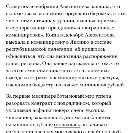
Сразу после избрания Авксентьева заявила, что
возьмется за экономию городского бюджета, в том
числе отменит «инаугурации, пышные приемы
и корпоративные праздники» и «заграничные
командировки». Когда в декабре Авксентьева
выехала в командировку в Японию в составе
республиканской делегации, ей пришлось
объясняться
, что она выполняла распоряжение
главы региона. Она также рассказала о том, что
за это время отменила четыре заграничных
выезда и сократила командировочные расходы,
сэкономив бюджету несколько миллионов рублей.
За первые месяцы работы новый мэр успела
разорвать
контракт с подрядчиком, который
укладывал асфальт поверх снега;
уволила
чиновника, заказавшего для мэрии банкеты
на миллион рублей;
отказалась
оплачивать
из бюджета поездку московского дизайнера шуб