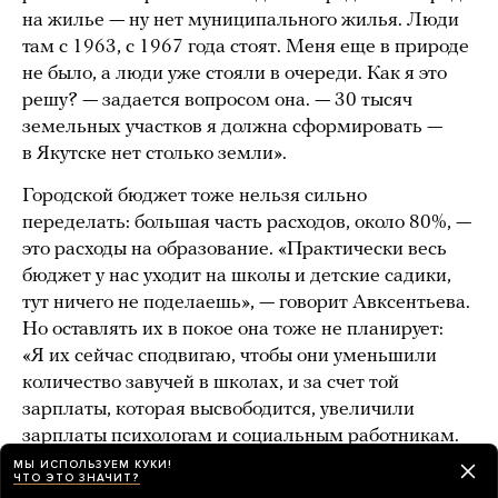
на жилье — ну нет муниципального жилья. Люди
там с 1963, с 1967 года стоят. Меня еще в природе
не было, а люди уже стояли в очереди. Как я это
решу? — задается вопросом она. — 30 тысяч
земельных участков я должна сформировать —
в Якутске нет столько земли».
Городской бюджет тоже нельзя сильно
переделать: большая часть расходов, около 80%, —
это расходы на образование. «Практически весь
бюджет у нас уходит на школы и детские садики,
тут ничего не поделаешь», — говорит Авксентьева.
Но оставлять их в покое она тоже не планирует:
«Я их сейчас сподвигаю, чтобы они уменьшили
количество завучей в школах, и за счет той
зарплаты, которая высвободится, увеличили
зарплаты психологам и социальным работникам.
Психологическая помощь в школе, в подростковом
МЫ ИСПОЛЬЗУЕМ КУКИ!
ЧТО ЭТО ЗНАЧИТ?
возрасте, — это очень важно, я считаю». На вопрос,