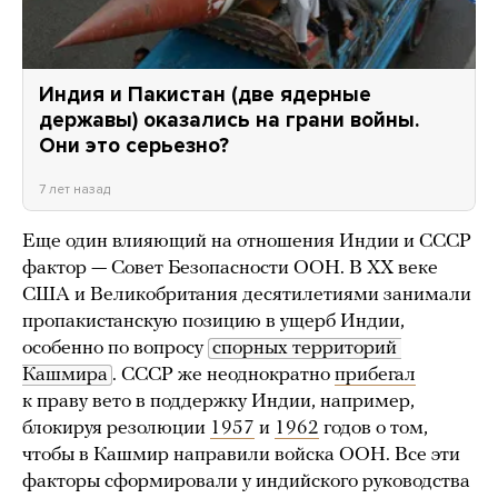
Индия и Пакистан (две ядерные
державы) оказались на грани войны.
Они это серьезно?
7 лет назад
Еще один влияющий на отношения Индии и СССР
фактор — Совет Безопасности ООН. В ХХ веке
США и Великобритания десятилетиями занимали
пропакистанскую позицию в ущерб Индии,
особенно по вопросу
спорных территорий 
Кашмира
. СССР же неоднократно
прибегал
к праву вето в поддержку Индии, например,
блокируя резолюции
1957
и
1962
годов о том,
чтобы в Кашмир направили войска ООН. Все эти
факторы сформировали у индийского руководства