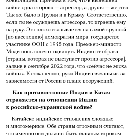
коннотацией. Причина в том, что в нынешней
войне одна сторона — агрессор, а другая — жертва.
Так же было в
Грузии
и в
Крыму
. Соответственно,
если ты не осуждаешь агрессора, то играешь ему
на руку. Это плохо сказывается на самой крупной
[по населению] демократии мира, государстве —
участнике ООН с 1945 года. Премьер-министр
Моди попытался отодвинуть Индию от образа
[страны, которая не выступает против агрессора],
заявив
в сентябре 2022 года, что «сейчас не эпоха
войны». К сожалению, руки Индии связаны из-за
зависимости от России в плане вооружений.
— Как противостояние Индии и Китая
отражается на отношении Индии
к российско-украинской войне?
— Китайско-индийские отношения сложные
и многомерные. Обе страны огромны и считают,
что именно они должны быть главным игроком