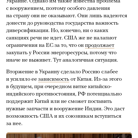
Украине. Однако им также известна проблема
с вооружением, поэтому особого давления
на страну они не оказывают. Они лишь надеются
донести до руководства государства важность
диверсификации. Но, конечно, ни о каких
санкциях речи не идет. США же не налагают
ограничения на ЕС за то, что он
продолжает
закупать у России энергоресурсы, потому что
иначе не выживет. Тут аналогичная ситуация.
Вторжение в Украину сделало Россию слабее
и усилило ее
зависимость
от Китая. Из-за этого
в будущем, при очередном витке китайско-
индийского противостояния, РФ потенциально
поддержит Китай или не сможет поставить
нужные запчасти и вооружение Индии. Это даст
возможность США и их союзникам вступиться
за нее.