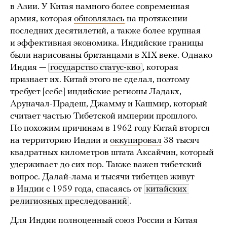
в Азии. У Китая намного более современная
армия, которая
обновлялась
на протяжении
последних десятилетий, а также более крупная
и эффективная экономика. Индийские границы
были нарисованы британцами в XIX веке. Однако
Индия —
государство статус-кво
, которая
признает их. Китай этого не сделал, поэтому
требует [себе] индийские регионы Ладакх,
Аруначал-Прадеш, Джамму и Кашмир, который
считает частью Тибетской империи прошлого.
По похожим причинам в 1962 году Китай вторгся
на территорию Индии и
оккупировал
38 тысяч
квадратных километров штата Аксайчин, который
удерживает до сих пор. Также важен тибетский
вопрос. Далай-лама и тысячи тибетцев живут
в Индии с 1959 года, спасаясь от
китайских 
религиозных преследований
.
Для Индии полноценный союз России и Китая