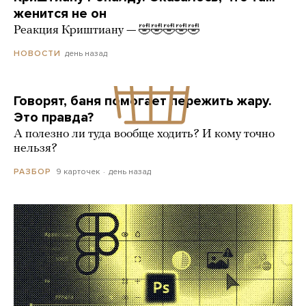
женится не он
Реакция Криштиану — 🤣🤣🤣🤣🤣
день назад
НОВОСТИ
Говорят, баня помогает пережить жару.
Это правда?
А полезно ли туда вообще ходить? И кому точно
нельзя?
9 карточек
день назад
РАЗБОР