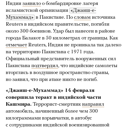
Индии
заявило
о бомбардировке лагеря
исламистской организации
«Джаиш-е-
Мухаммад»
в Пакистане. По
словам
источника
Reuters в индийском правительстве, погибли
около 300 боевиков. Удар был нанесен в районе
города Балакот в 50 километрах от границы. Как
отмечает
Reuters, Индия не проникала так далеко
на территорию Пакистана с 1971 года.
Официальный представитель вооруженных сил
Пакистана
подтвердил
, что индийские самолеты
вторглись в воздушное пространство страны,
но заявил, что при атаке никто не погиб.
«Джаиш-е-Мухаммад» 14 февраля
совершила теракт в индийской части
Кашмира.
Террорист-смертник
направил
автомобиль, начиненный более чем 300
килограммами взрывчатки, в автобус
с сотрудниками индийской военизированной