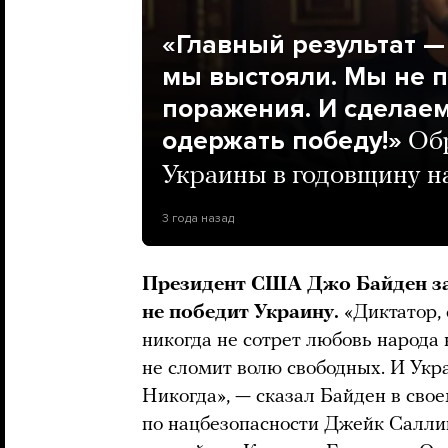
«Главный результат —
мы выстояли. Мы не 
поражения. И сделаем 
одержать победу!»
Об
Украины в годовщину н
3 года назад
Президент США Джо Байден зая
не победит Украину.
«Диктатор,
никогда не сотрет любовь народа 
не сломит волю свободных. И Укра
Никогда», — сказал Байден в сво
по нацбезопасности Джейк Саллив