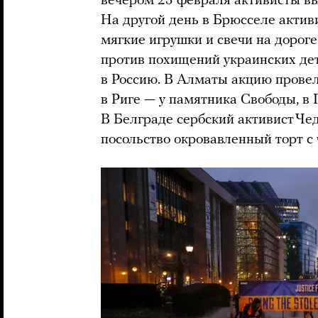
вечером 23 февраля активисты вы
На другой день в Брюсселе акти
мягкие игрушки и свечи на дорог
против похищений украинских де
в Россию. В Алматы акцию провел
в Риге — у памятника Свободы, в Г
В Белграде сербский активист Че
посольство окровавленный торт с