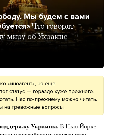
ободу. Мы будем с вами
ебуется»
Что говорят
му миру об Украине
ко «иноагент», но еще
тот статус — гораздо хуже прежнего.
тать. Нас по-прежнему можно читать.
ы на тревожные вопросы.
 поддержку Украины.
В Нью-Йорке