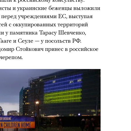
шли к российскому консульству.
висты и украинские беженцы выложили
е перед учреждениями ЕС, выступая
тей с оккупированных территорий
и у памятника Тарасу Шевченко,
ааге и Сеуле — у посольств РФ.
домир Стойкович принес в российское
 черепом.