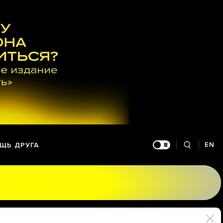
EN
ЩЬ ДРУГА