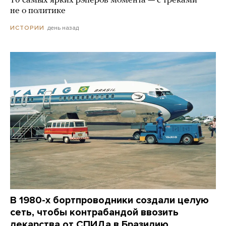
10 самых ярких рэперов момента — с треками
не о политике
день назад
ИСТОРИИ
В 1980-х бортпроводники создали целую
сеть, чтобы контрабандой ввозить
лекарства от СПИДа в Бразилию