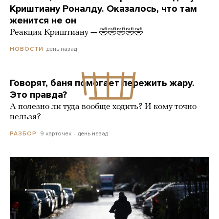
Криштиану Роналду. Оказалось, что там
женится не он
Реакция Криштиану — 🤣🤣🤣🤣🤣
день назад
НОВОСТИ
Говорят, баня помогает пережить жару.
Это правда?
А полезно ли туда вообще ходить? И кому точно
нельзя?
9 карточек
день назад
РАЗБОР