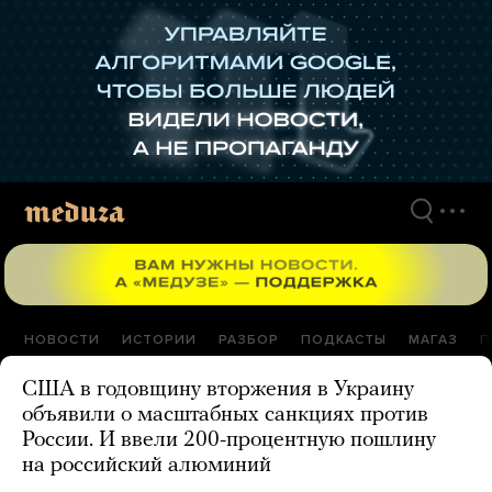
Перейти
к
материалам
НОВОСТИ
ИСТОРИИ
РАЗБОР
ПОДКАСТЫ
МАГАЗ
П
США в годовщину вторжения в Украину
объявили о масштабных санкциях против
России. И ввели 200-процентную пошлину
на российский алюминий