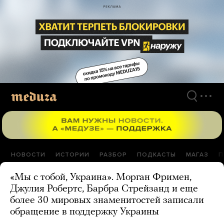
Перейти
к
материалам
НОВОСТИ
ИСТОРИИ
РАЗБОР
ПОДКАСТЫ
МАГАЗ
П
«Мы с тобой, Украина». Морган Фримен,
Джулия Робертс, Барбра Стрейзанд и еще
более 30 мировых знаменитостей записали
обращение в поддержку Украины