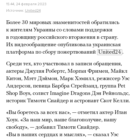
15:44, 24 февраля 2023
Источник:
United24
Более 30 мировых знаменитостей обратились
к жителям Украины со словами поддержки
в годовщину российского вторжения в страну.
Их видеообращение опубликовала украинская
платформа по сбору пожертвований
United24
.
Среди тех, кто участвовал в записи обращения,
актеры Джулия Робертс, Морган Фримен, Майкл
Китон, Мэтт Дэймон, Марк Хэмилл, режиссер Уэс
Андерсон, певица Барбра Стрейзанд, группа Pet
Shop Boys, солист Imagine Dragons Дэн Рейнольдс,
историк Тимоти Снайдер и астронавт Скот Келли.
«Вы боретесь за всех нас», — отметил актер Итан
Хоук. «За наш мир, наше благополучие, нашу
свободу», — добавил Тимоти Снайдер.
«Вы в наших сердцах и мыслях», — сказал Уэс