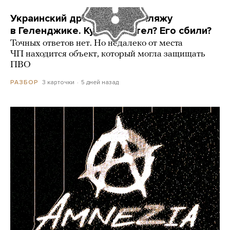
Украинский дрон попал по пляжу
в Геленджике. Куда он летел? Его сбили?
Точных ответов нет. Но недалеко от места
ЧП находится объект, который могла защищать
ПВО
3 карточки
5 дней назад
РАЗБОР