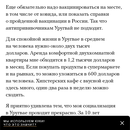
Еще обязательно надо вакцинироваться на месте,
в том числе от ковида, или показать справки
о пройденной вакцинации в России. Так что
антипрививочникам Уругвай не подходит.
Для спокойной жизни в Уругвае в среднем
на человека нужно около двух тысяч
долларов. Аренда комфортной двухкомнатной
квартиры мне обходится в 1,2 тысячи долларов
в месяц. Если покупать продукты в супермаркете
и на рынках, то можно уложиться в 600 долларов
на человека. Хипстерских кафе с вкусной едой
здесь много, один-два раза в неделю можно
сходить.
Я приятно удивлена тем, что моя социализация
в Уругвае проходит прекрасно. За 10 лет
проживания в России я не могла найти музыкантов
МЫ ИСПОЛЬЗУЕМ КУКИ!
ЧТО ЭТО ЗНАЧИТ?
в свою группу. А через соцсети в Уругвае сразу