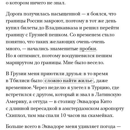
о котором ничего не знал.
Дорога получилась насыщенной — я боялся, что
границы России закроют, поэтому в тот же день
купил билеты до Владикавказа и решил перейти
границу с Грузией пешком. Со временем стало
понятно, что таких желающих очень-очень
много, — начались знаменитые
пробки
.
Но я оптимист, поэтому воодушевился пешим
маршрутом до границы. Мне было весело.
В Грузии меня приютили друзья: в то время
в Тбилиси было
сложно найти жилье
, даже
временное. Через неделю я улетел в Турцию, где
встретился с другом, который и звал в Латинскую
Америку, а оттуда — в столицу Эквадора Кито
с длинной пересадкой в амстердамском аэропорту
Схипхол, там мы спали 10 часов на скамейках.
Больше всего в Эквадоре меня удивляет погода —