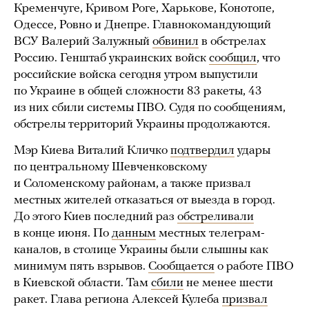
Кременчуге, Кривом Роге, Харькове, Конотопе,
Одессе, Ровно и Днепре. Главнокомандующий
ВСУ Валерий Залужный
обвинил
в обстрелах
Россию. Генштаб украинских войск
сообщил
, что
российские войска сегодня утром выпустили
по Украине в общей сложности 83 ракеты, 43
из них сбили системы ПВО. Судя по сообщениям,
обстрелы территорий Украины продолжаются.
Мэр Киева Виталий Кличко
подтвердил
удары
по центральному Шевченковскому
и Соломенскому районам, а также призвал
местных жителей отказаться от выезда в город.
До этого Киев последний раз
обстреливали
в конце июня. По
данным
местных телеграм-
каналов, в столице Украины были слышны как
минимум пять взрывов.
Сообщается
о работе ПВО
в Киевской области. Там
сбили
не менее шести
ракет. Глава региона Алексей Кулеба
призвал