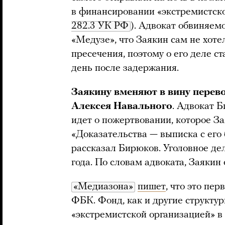
в финансировании «экстремистско
282.3 УК РФ
). Адвокат обвиняем
«Медузе», что Заякин сам не хоте
пресечения, поэтому о его деле с
день после задержания.
Заякину вменяют в вину перев
Алексея Навального
. Адвокат 
идет о пожертвовании, которое За
«Доказательства — выписка с его 
рассказал Бирюков. Уголовное дел
года. По словам адвоката, Заякин 
«Медиазона»
пишет
, что это пе
ФБК. Фонд, как и другие структу
«экстремистской организацией» в