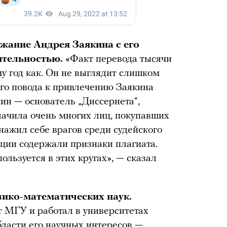
жание Андрея Заякина с его
ятельностью.
«Факт перевода тысячи
у год как. Он не выглядит слишком
го повода к привлечению Заякина
кин — основатель „Диссернета“,
лачила очень многих лиц, покупавших
 нажил себе врагов среди судейского
ации содержали признаки плагиата.
льзуется в этих кругах», — сказал
ико-математических наук.
 МГУ и работал в университетах
бласти его научных интересов —