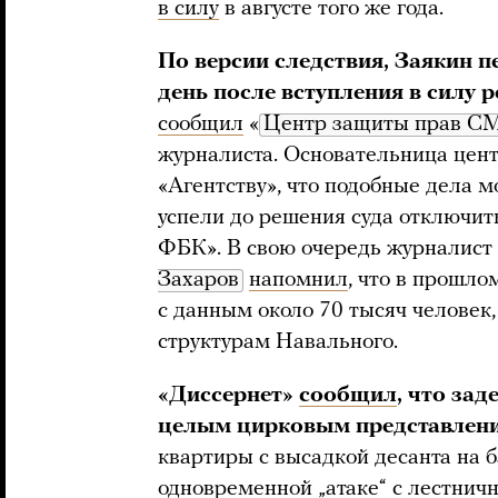
в силу
в августе того же года.
По версии следствия, Заякин 
день после вступления в силу 
сообщил
«
Центр защиты прав С
журналиста. Основательница цен
«Агентству», что подобные дела мо
успели до решения суда отключит
ФБК». В свою очередь журналист 
Захаров
напомнил
, что в прошло
с данным около 70 тысяч человек
структурам Навального.
«Диссернет»
сообщил
, что за
целым цирковым представлен
квартиры с высадкой десанта на б
одновременной „атаке“ с лестнич