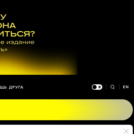
EN
ЩЬ ДРУГА