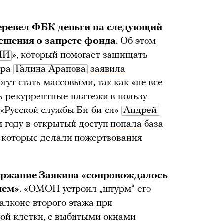
перевел ФБК деньги на следующий
решения о запрете фонда
. Об этом
МИ
», который помогает защищать
тра
Галина Арапова
заявила
гут стать массовыми, так как «не все
ь рекуррентные платежи в пользу
«Русской службы Би-би-си»
Андрей 
м году в открытый доступ
попала
база
, которые делали пожертвования
держание Заякина «сопровождалось
ием»
. «ОМОН устроил „штурм“ его
алконе второго этажа при
ной клетки, с выбитыми окнами