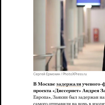
Сергей Ермохин / PhotoXPress.ru
В Москве
задержали
ученого-ф
проекта «Диссернет» Андрея З
Европа», Заякин был задержан нак
самого отправили на ночь в изол