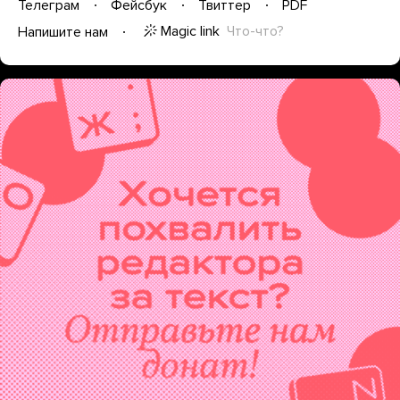
Телеграм
Фейсбук
Твиттер
PDF
Magic link
Что-что?
Напишите нам