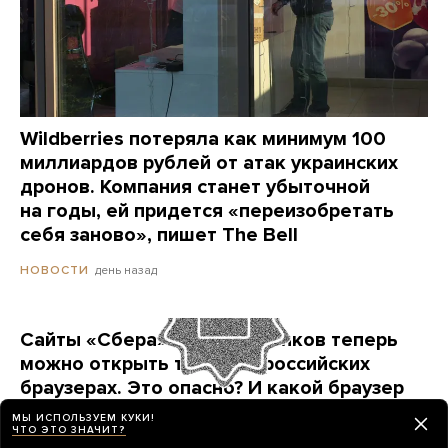
Wildberries потеряла как минимум 100
миллиардов рублей от атак украинских
дронов. Компания станет убыточной
на годы, ей придется «переизобретать
себя заново», пишет The Bell
день назад
НОВОСТИ
Сайты «Сбера» и других банков теперь
можно открыть только в российских
браузерах. Это опасно? И какой браузер
выбрать?
МЫ ИСПОЛЬЗУЕМ КУКИ!
ЧТО ЭТО ЗНАЧИТ?
Короткая инструкция для тех, кто опасается