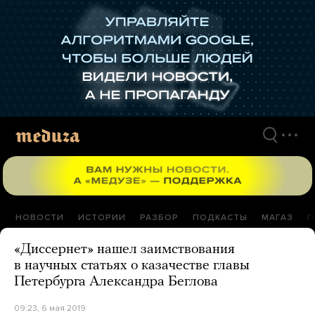
Перейти
к
материалам
НОВОСТИ
ИСТОРИИ
РАЗБОР
ПОДКАСТЫ
МАГАЗ
П
«Диссернет» нашел заимствования
в научных статьях о казачестве главы
Петербурга Александра Беглова
09:23, 6 мая 2019