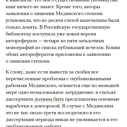
и выяснила, что там о существовании упомянутых
книг ничего не знают. Кроме того, авторы
заявления о лишении Мединского степени
установили, что из десяти статей напечатаны были
только девять. В Российскую государственную
библиотеку поступила уже новая версия
автореферата — четыре из пяти загадочных
монографий из списка публикаций исчезли. Копии
обоих авторефератов приложены к заявлению
о лишении степени.
К слову, даже если вывести за скобки все
перечисленные проблемы с опубликованными
работами Мединского, останется еще по меньшей
мере одно немаловажное затруднение: в статьях
диссертанта
должны быть
представлены основные
наработки к докторской. В случае с Мединским
это не так: около трети исследуемого в его
диссертации периода никак не упоминается в его
опубликованных работах.