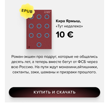
Кира Ярмыш, «Тут недалеко»