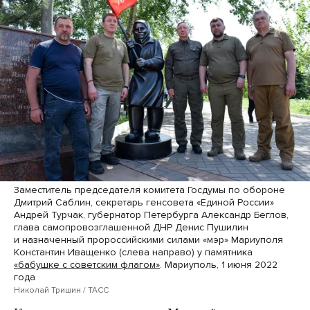
Заместитель председателя комитета Госдумы по обороне
Дмитрий Саблин, секретарь генсовета «Единой России»
Андрей Турчак, губернатор Петербурга Александр Беглов,
глава самопровозглашенной ДНР Денис Пушилин
и назначенный пророссийскими силами «мэр» Мариуполя
Константин Иващенко (слева направо) у памятника
«бабушке с советским флагом»
. Мариуполь, 1 июня 2022
года
Николай Тришин / ТАСС