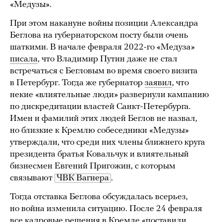
«Медузы».
При этом накануне войны позиции Александра
Беглова на губернаторском посту были очень
шаткими. В начале февраля 2022-го «Медуза»
писала
, что Владимир Путин даже не стал
встречаться с Бегловым во время своего визита
в Петербург. Тогда же губернатор
заявил
, что
некие «влиятельные люди» развернули кампанию
по дискредитации властей Санкт-Петербурга.
Имен и фамилий этих людей Беглов не назвал,
но близкие к Кремлю собеседники «Медузы»
утверждали, что среди них члены ближнего круга
президента братья Ковальчук и влиятельный
бизнесмен Евгений Пригожин, с которым
связывают
ЧВК Вагнера
.
Тогда отставка Беглова обсуждалась всерьез,
но война изменила ситуацию. После 24 февраля
все кадровые решения в Кремле «поставили