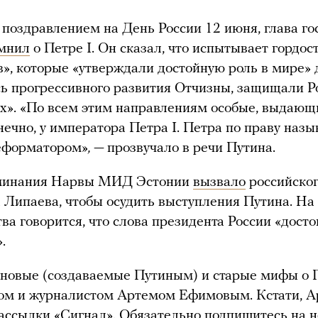
 поздравлением на День России 12 июня, глава го
мнил
о Петре I. Он сказал, что испытывает гордос
в», которые «утверждали достойную роль в мире» 
ь прогрессивного развития Отчизны, защищали Р
х». «По всем этим направлениям особые, выдающ
онечно, у императора Петра I. Петра по праву наз
еформатором
», —
прозвучало в речи Путина.
минания Нарвы МИД Эстонии
вызвало
российског
Липаева, чтобы осудить выступления Путина. На 
ва говорится, что слова президента России «дост
.
 новые (создаваемые Путиным) и старые мифы о 
ком и журналистом Артемом Ефимовым. Кстати, 
ассылки «Сигнал»
. Обязательно подпишитесь на н