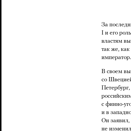
За послед
I и его ро
властям вы
так же, ка
император.
В своем вы
со Швецией
Петербург,
российским
с финно-уг
и в западн
Он заявил, 
не изменил