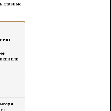
ь главные
е нет
ие
ушкин или
о
Зыгаря
ти»