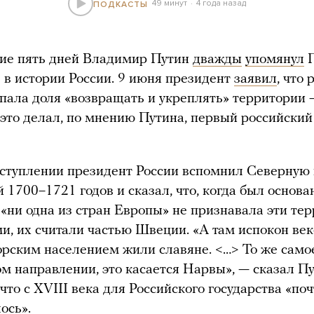
49 минут
4 года назад
ПОДКАСТЫ
ние пять дней Владимир Путин
дважды
упомянул
П
ль в истории России. 9 июня президент
заявил
, что
пала доля «возвращать и укреплять» территории 
к это делал, по мнению Путина, первый российский
ступлении президент России вспомнил Северную
 1700–1721 годов и сказал, что, когда был основа
 «ни одна из стран Европы» не признавала эти те
и, их считали частью Швеции. «А там испокон век
орским населением жили славяне. <…> То же само
ом направлении, это касается Нарвы», — сказал Пу
что с XVIII века для Российского государства «по
ось».