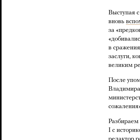
Выступая с
вновь
вспо
за «предко
«добивалис
в сражения
заслуги, к
великим р
После упо
Владимира 
министерст
сожаления»
Разбираем
I с истори
редактор
р