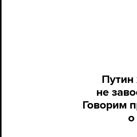
Путин 
не заво
Говорим п
о