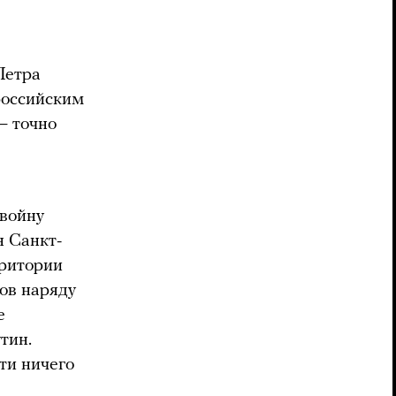
етра
 российским
— точно
 войну
н Санкт-
рритории
ов наряду
е
тин.
чти ничего