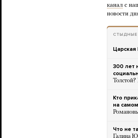
канал
с на
новости дн
СТЫДНЫЕ
Царская 
300 лет 
социальн
Толстой?
Кто прик
на самом
Романов
Что не т
Галина Ю