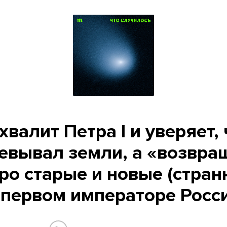
хвалит Петра I и уверяет, 
евывал земли, а «возвра
ро старые и новые (стра
 первом императоре Росс