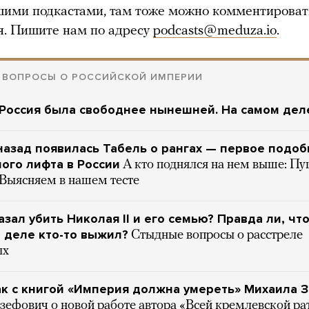
шими подкастами, там тоже можно комментироват
я. Пишите нам по адресу
podcasts@meduza.io
.
 ВОПРОСЫ О РОССИЙСКОЙ ИМПЕРИИ
Россия была свободнее нынешней. На самом дел
назад появилась Табель о рангах — первое подоб
ого лифта в России
А кто поднялся на нем выше: П
 Выясняем в нашем тесте
азал убить Николая II и его семью? Правда ли, чт
 деле кто-то выжил?
Стыдные вопросы о расстреле
ых
ак с книгой «Империя должна умереть» Михаила 
зефович о новой работе автора «Всей кремлевской ра