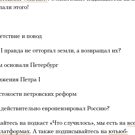
лали этого!
етствие и повод
 I правда не отторгал земли, а возвращал их?
м основали Петербург
ижения Петра I
стокости петровских реформ
 действительно европеизировал Россию?
айтесь на подкаст «Что случилось», мы есть на
вс
платформах
. А также подписывайтесь на
ютьюб-