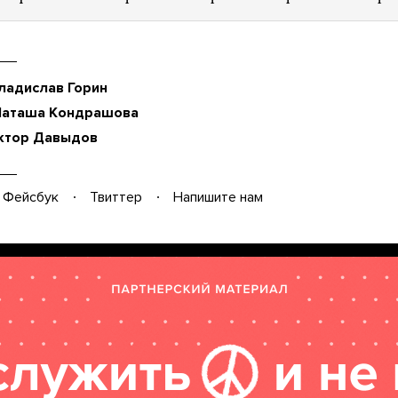
ладислав Горин
Наташа Кондрашова
ктор Давыдов
Фейсбук
Твиттер
Напишите нам