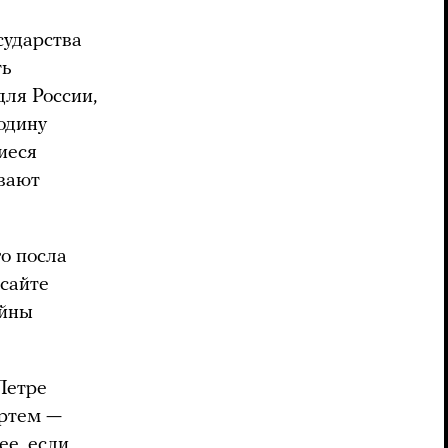
сударства
ть
для России,
одину
иеся
ывают
о посла
сайте
ойны
Петре
Артем —
ее, если