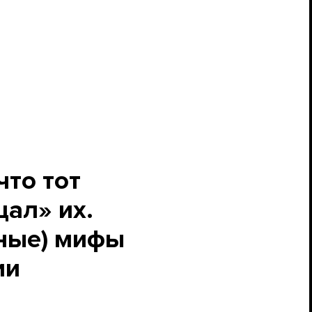
что тот
щал» их.
нные) мифы
ии