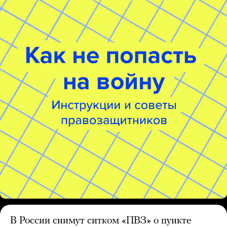
В России снимут ситком «ПВЗ» о пункте