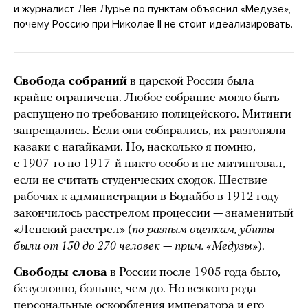
и журналист Лев Лурье по пунктам объяснил «Медузе»,
почему Россию при Николае II не стоит идеализировать.
Свобода собраний
в царской России была
крайне ограничена. Любое собрание могло быть
распущено по требованию полицейского. Митинги
запрещались. Если они собирались, их разгоняли
казаки с нагайками. Но, насколько я помню,
с 1907-го по 1917-й никто особо и не митинговал,
если не считать студенческих сходок. Шествие
рабочих к администрации в Бодайбо в 1912 году
закончилось расстрелом процессии — знаменитый
«Ленский расстрел» (
по разным оценкам, убиты
были от 150 до 270 человек — прим. «Медузы»
).
Свободы слова
в России после 1905 года было,
безусловно, больше, чем до. Но всякого рода
персональные оскорбления императора и его