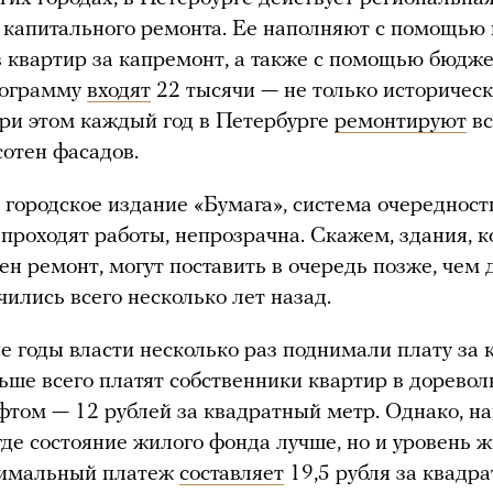
капитального ремонта. Ее наполняют с помощью
 квартир за капремонт, а также с помощью бюдж
рограмму
входят
22 тысячи — не только историчес
при этом каждый год в Петербурге
ремонтируют
вс
сотен фасадов.
городское издание «Бумага», система очередност
 проходят работы, непрозрачна. Скажем, здания, 
ен ремонт, могут поставить в очередь позже, чем 
чились всего несколько лет назад.
е годы власти несколько раз поднимали плату за 
ьше всего платят собственники квартир в дорев
фтом — 12 рублей за квадратный метр. Однако, н
где состояние жилого фонда лучше, но и уровень 
имальный платеж
составляет
19,5 рубля за квадр