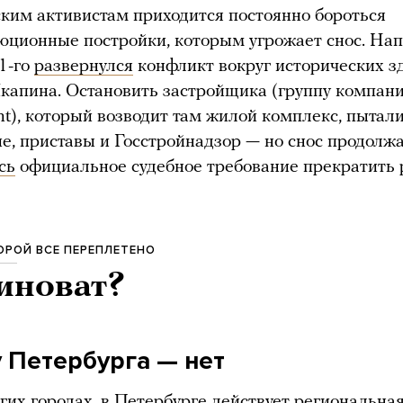
ким активистам приходится постоянно бороться
юционные постройки, которым угрожает снос. На
1-го
развернулся
конфликт вокруг исторических з
капина. Остановить застройщика (группу компан
t), который возводит там жилой комплекс, пытал
е, приставы и Госстройнадзор — но снос продолжа
сь
официальное судебное требование прекратить 
ТОРОЙ ВСЕ ПЕРЕПЛЕТЕНО
иноват?
у Петербурга — нет
угих городах, в Петербурге действует региональна