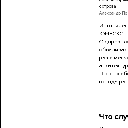
острова
Александр Пе
Историчес
ЮНЕСКО. П
С доревол
обваливаю
раз в мес
архитекту
По просьб
города ра
Что слу