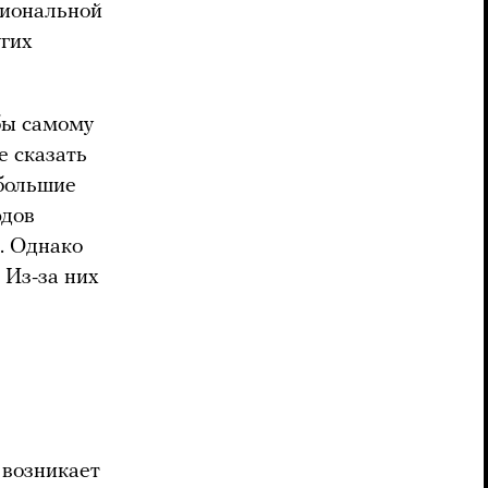
гиональной
угих
бы самому
е сказать
 большие
рдов
. Однако
. Из-за них
 возникает