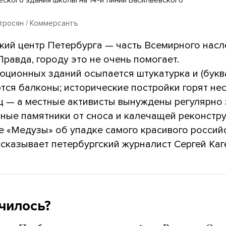
тросян / Коммерсантъ
кий центр Петербурга — часть Всемирного нас
равда, городу это не очень помогает.
юционных зданий осыпается штукатурка и (букв
тся балконы; исторические постройки горят не
яц — а местные активисты вынуждены регулярно
рные памятники от сноса и калечащей реконстру
е «Медузы» об упадке самого красивого россий
ссказывает петербургский журналист Сергей Каг
чилось?