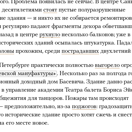
ого. Проблема появилась не сейчас. В центре Сан
а десятилетиями
стоят
пустые полуразрушенные
ие здания — и никто их не собирается ремонтиров
н регулярно падают фрагменты декора обветшав
 назад в центре
рухнуло
несколько балконов; уже в
исторических зданий осыпалась штукатурка. Пада
оловы
прохожим, среди
пострадавших
двухлетний 
Петербурге практически полностью
выгорело
огр
евской мануфактуры»
. Несколько раз за полгода 
онный доходный дом Басевича. Здание давно ра
 в управление академии Театра балета Бориса Э
бщежития для танцоров. Пожары там происходят
— предположительно, из-за
поджогов
: градозащит
то исторические здание просто хотят сжечь и снес
а его месте новое.