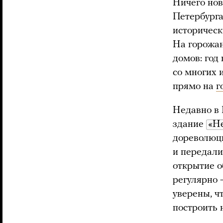
Ничего нов
Петербург
историческ
На горожа
домов: год
со многих 
прямо на
г
Недавно в 
здание
«Н
дореволюци
и передали
открытие о
регулярно 
уверены, ч
построить н