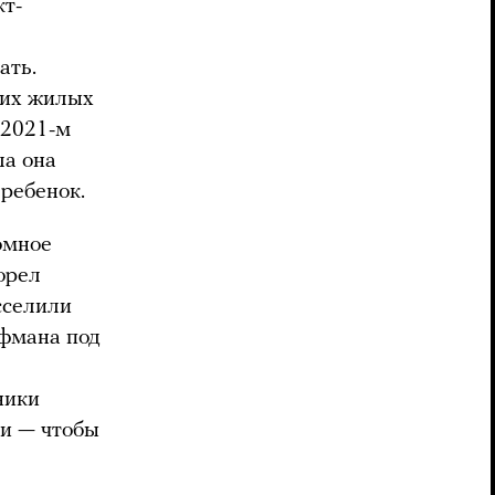
кт-
ать.
ших жилых
 2021-м
ла она
ребенок.
омное
горел
сселили
йфмана под
ники
ти — чтобы