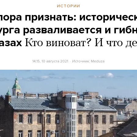
ИСТОРИИ
ора признать: историчес
рга разваливается и гибн
азах
Кто виноват? И что д
14:15, 10 августа 2021
Источник:
Meduza