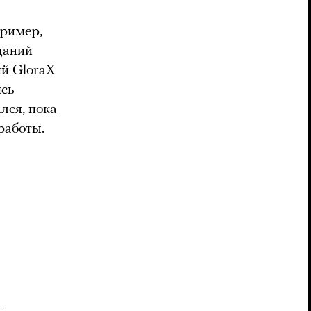
пример,
даний
ий GloraX
ись
лся, пока
работы.
я