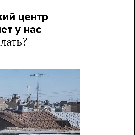
кий центр
ет у нас
елать?