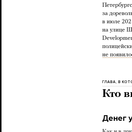
Петербургс
за доревол
в июле 202
на улице Ш
Developmen
полицейски
не появило
ГЛАВА, В КО
Кто в
Денег 
Как и в др