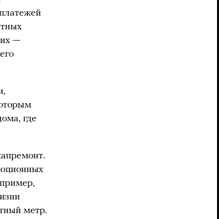
 платежей
етных
ких —
его
и,
которым
дома, где
капремонт.
олюционных
апример,
жизни
атный метр.