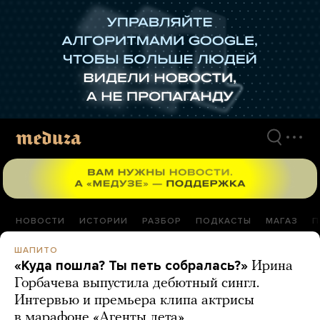
Перейти
к
материалам
НОВОСТИ
ИСТОРИИ
РАЗБОР
ПОДКАСТЫ
МАГАЗ
П
ШАПИТО
«Куда пошла? Ты петь собралась?»
Ирина
Горбачева выпустила дебютный сингл.
Интервью и премьера клипа актрисы
в марафоне «Агенты лета»