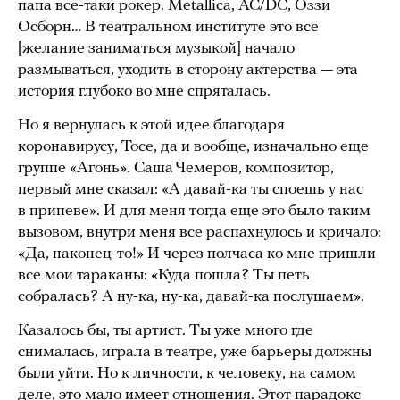
папа все-таки рокер. Metallica, AC/DC, Оззи
Осборн… В театральном институте это все
[желание заниматься музыкой] начало
размываться, уходить в сторону актерства — эта
история глубоко во мне спряталась.
Но я вернулась к этой идее благодаря
коронавирусу, Тосе, да и вообще, изначально еще
группе «Агонь». Саша Чемеров, композитор,
первый мне сказал: «А давай-ка ты споешь у нас
в припеве». И для меня тогда еще это было таким
вызовом, внутри меня все распахнулось и кричало:
«Да, наконец-то!» И через полчаса ко мне пришли
все мои тараканы: «Куда пошла? Ты петь
собралась? А ну-ка, ну-ка, давай-ка послушаем».
Казалось бы, ты артист. Ты уже много где
снималась, играла в театре, уже барьеры должны
были уйти. Но к личности, к человеку, на самом
деле, это мало имеет отношения. Этот парадокс