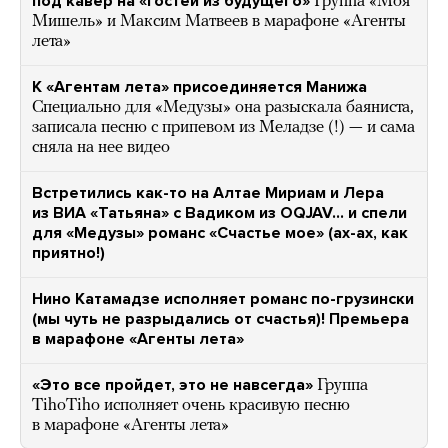
под кавер на «Гостей из будущего»
Группа «Моя
Мишель» и Максим Матвеев в марафоне «Агенты
лета»
К «Агентам лета» присоединяется Манижа
Специально для «Медузы» она разыскала баяниста,
записала песню с припевом из Меладзе (!) — и сама
сняла на нее видео
Встретились как-то на Алтае Мириам и Лера
из ВИА «Татьяна» с Вадиком из OQJAV… и спели
для «Медузы» романс «Счастье мое» (ах-ах, как
приятно!)
Нино Катамадзе исполняет романс по-грузински
(мы чуть не разрыдались от счастья)! Премьера
в марафоне «Агенты лета»
«Это все пройдет, это не навсегда»
Группа
TihoTiho исполняет очень красивую песню
в марафоне «Агенты лета»