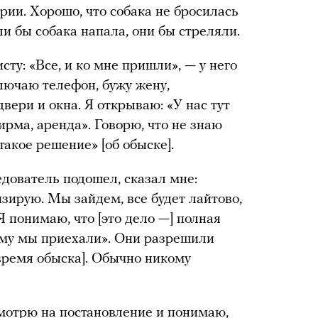
рии. Хорошо, что собака не бросилась
ли бы собака напала, они бы стреляли.
сту: «Все, и ко мне пришли», — у него
лючаю телефон, бужу жену,
вери и окна. Я открываю: «У нас тут
ирма, аренда». Говорю, что не знаю
такое решение» [об обыске].
едователь подошел, сказал мне:
изирую. Мы зайдем, все будет лайтово,
Я понимаю, что [это дело —] полная
кому мы приехали». Они разрешили
 время обыска]. Обычно никому
смотрю на постановление и понимаю,