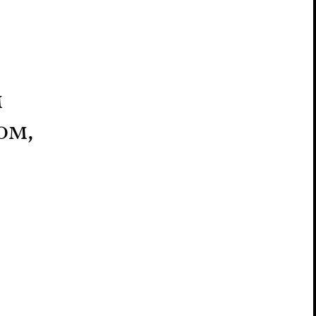
м
ом,