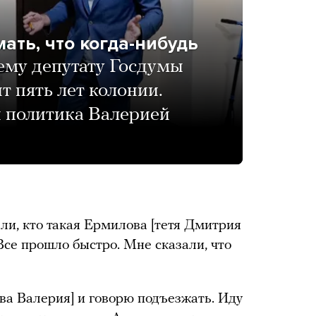
ать, что когда-нибудь
му депутату Госдумы
 пять лет колонии.
 политика Валерией
и, кто такая Ермилова [тетя Дмитрия
 Все прошло быстро. Мне сказали, что
а Валерия] и говорю подъезжать. Иду