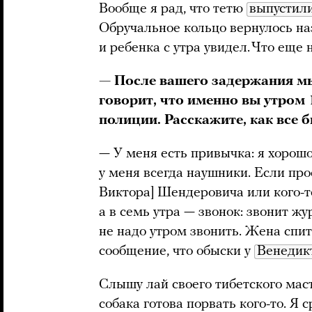
Вообще я рад, что тетю
выпустил
Обручальное кольцо вернулось на
и ребенка с утра увидел. Что еще
— После вашего задержания 
говорит, что именно вы утром 
полиции. Расскажите, как все 
— У меня есть привычка: я хорош
у меня всегда наушники. Если пр
Виктора] Шендеровича или кого-то
а в семь утра — звонок: звонит жу
не надо утром звонить. Жена спит
сообщение, что обыски у
Венедик
Слышу лай своего тибетского маст
собака готова порвать кого-то. Я с