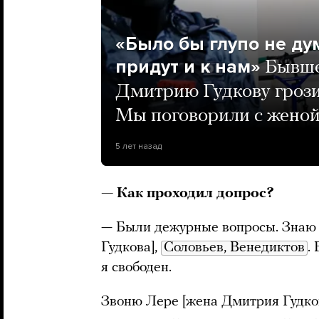
«Было бы глупо не дум
придут и к нам»
Бывше
Дмитрию Гудкову грозит
Мы поговорили с женой
5 лет назад
— Как проходил допрос?
— Были дежурные вопросы. Знаю л
Гудкова],
Соловьев, Венедиктов
.
я свободен.
Звоню Лере [жена Дмитрия Гудков