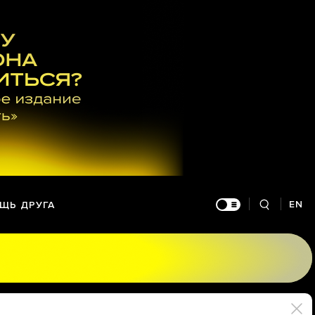
EN
ЩЬ ДРУГА