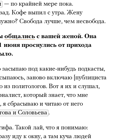
и
— по крайней мере пока.
зад. Кофе выпил с утра. Жену
 нужно? Свобода лучше, чем несвобода.
мы
общались
с вашей женой. Она
1 июня проснулись от прихода
было.
о засыпаю под какие-нибудь подкасты,
осыпаюсь, заново включаю [публициста
 из политологов. Вот я их и слушал,
рналист, который знает, что мне
, я сбрасываю и читаю от него
това и Соловьева
.
ифа. Такой лай, что я понимаю:
разу иду к окну, а там куча людей