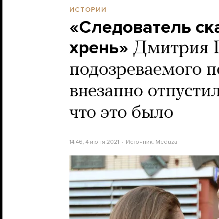
ИСТОРИИ
«Следователь ска
хрень»
Дмитрия Г
подозреваемого п
внезапно отпусти
что это было
14:46, 4 июня 2021
Источник:
Meduza