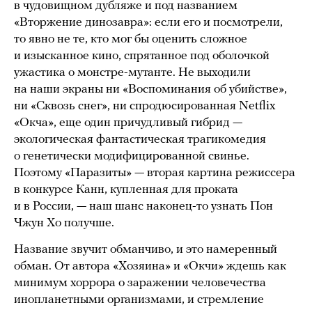
в чудовищном дубляже и под названием
«Вторжение динозавра»: если его и посмотрели,
то явно не те, кто мог бы оценить сложное
и изысканное кино, спрятанное под оболочкой
ужастика о монстре-мутанте. Не выходили
на наши экраны ни «Воспоминания об убийстве»,
ни «Сквозь снег», ни спродюсированная Netflix
«Окча», еще один причудливый гибрид —
экологическая фантастическая трагикомедия
о генетически модифицированной свинье.
Поэтому «Паразиты» — вторая картина режиссера
в конкурсе Канн, купленная для проката
и в России, — наш шанс наконец-то узнать Пон
Чжун Хо получше.
Название звучит обманчиво, и это намеренный
обман. От автора «Хозяина» и «Окчи» ждешь как
минимум хоррора о заражении человечества
инопланетными организмами, и стремление