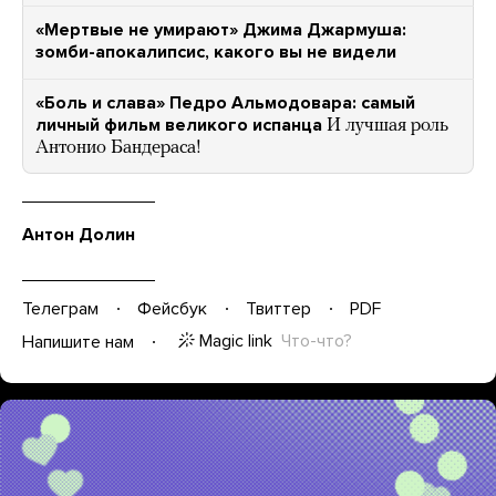
«Мертвые не умирают» Джима Джармуша:
зомби-апокалипсис, какого вы не видели
«Боль и слава» Педро Альмодовара: самый
личный фильм великого испанца
И лучшая роль
Антонио Бандераса!
Антон Долин
Телеграм
Фейсбук
Твиттер
PDF
Magic link
Что-что?
Напишите нам