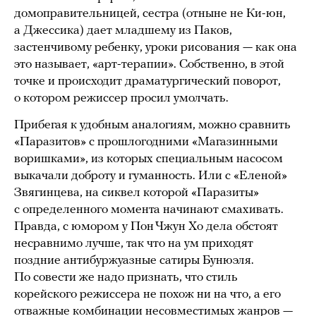
домоправительницей, сестра (отныне не Ки-юн,
а Джессика) дает младшему из Паков,
застенчивому ребенку, уроки рисования — как она
это называет, «арт-терапии». Собственно, в этой
точке и происходит драматургический поворот,
о котором режиссер просил умолчать.
Прибегая к удобным аналогиям, можно сравнить
«Паразитов» с прошлогодними «Магазинными
воришками», из которых специальным насосом
выкачали доброту и гуманность. Или с «Еленой»
Звягинцева, на сиквел которой «Паразиты»
с определенного момента начинают смахивать.
Правда, с юмором у Пон Чжун Хо дела обстоят
несравнимо лучше, так что на ум приходят
поздние антибуржуазные сатиры Бунюэля.
По совести же надо признать, что стиль
корейского режиссера не похож ни на что, а его
отважные комбинации несовместимых жанров —