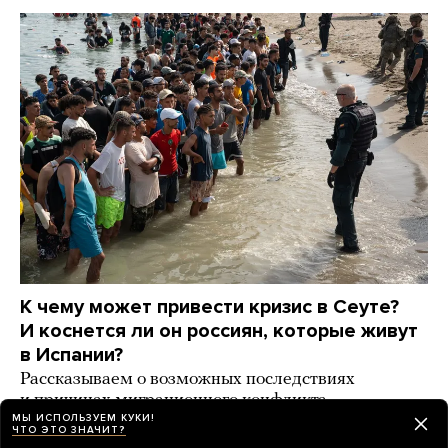
К чему может привести кризис в Сеуте?
И коснется ли он россиян, которые живут
в Испании?
Рассказываем о возможных последствиях
и причинах миграционного конфликта
МЫ ИСПОЛЬЗУЕМ КУКИ!
ЧТО ЭТО ЗНАЧИТ?
день назад
ИСТОРИИ