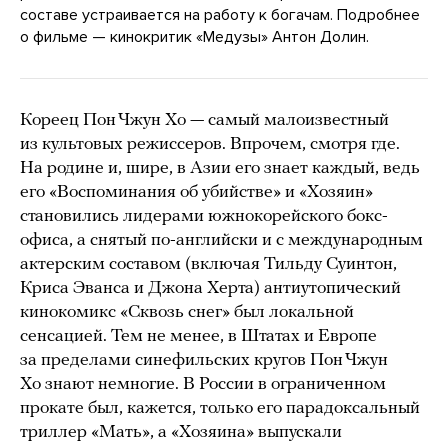
составе устраивается на работу к богачам. Подробнее
о фильме — кинокритик «Медузы» Антон Долин.
Кореец Пон Чжун Хо — самый малоизвестный
из культовых режиссеров. Впрочем, смотря где.
На родине и, шире, в Азии его знает каждый, ведь
его «Воспоминания об убийстве» и «Хозяин»
становились лидерами южнокорейского бокс-
офиса, а снятый по-английски и с международным
актерским составом (включая Тильду Суинтон,
Криса Эванса и Джона Херта) антиутопический
кинокомикс «Сквозь снег» был локальной
сенсацией. Тем не менее, в Штатах и Европе
за пределами синефильских кругов Пон Чжун
Хо знают немногие. В России в ограниченном
прокате был, кажется, только его парадоксальный
триллер «Мать», а «Хозяина» выпускали