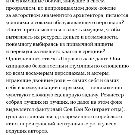
и беспомощные богачи, живущие в своем
прозрачном, но непроницаемом доме-коконе
за авторством знаменитого архитектора, питаются
усилиями и соками обслуживающего персонала?
Или те присасываются к власть имущим, чтобы
вытягивать их ресурсы, деньги и возможности,
понемногу выбираясь из привычной нищеты
и переходя из низшего класса в средний?
Однозначного ответа «Паразиты» не дают. Они
одинаково безжалостны и глумливы по отношению
ко всем восьмерым персонажам, и актеры,
играющие двойные роли — самих себя и самих
себя в коммуникации с другими, — великолепно
чувствуют сложную сценарную задачу. Режиссер
собрал лучших из лучших, но даже на этом фоне
выделяется фактурный Сон Кан Хо (играет отца),
одна из главных звезд современного корейского
кино, переигравший центральные роли у всех
ведущих авторов.