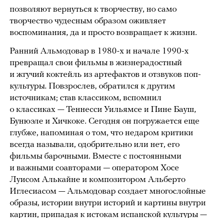
позволяют вернуться к творчеству, но само
творчество чудесным образом оживляет
воспоминания, да и просто возвращает к жизни.
Ранний Альмодовар в 1980-х и начале 1990-х
превращал свои фильмы в жизнерадостный
и жгучий коктейль из артефактов и отзвуков поп-
культуры. Повзрослев, обратился к другим
источникам; став классиком, вспомнил
о классиках — Теннесси Уильямсе и Пине Бауш,
Бунюэле и Хичкоке. Сегодня он погружается еще
глубже, напоминая о том, что недаром критики
всегда называли, одобрительно или нет, его
фильмы барочными. Вместе с постоянными
и важными соавторами — оператором Хосе
Луисом Алькайне и композитором Альберто
Иглесиасом — Альмодовар создает многослойные
образы, истории внутри историй и картины внутри
картин, припадая к истокам испанской культуры —