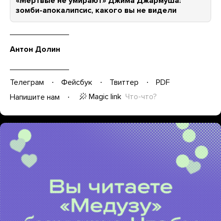
«Мертвые не умирают» Джима Джармуша:
зомби-апокалипсис, какого вы не видели
Антон Долин
Телеграм
Фейсбук
Твиттер
PDF
Magic link
Что-что?
Напишите нам