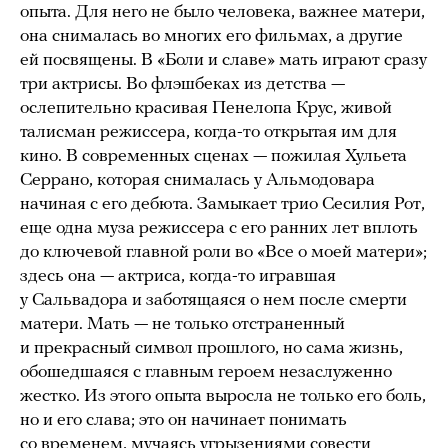
опыта. Для него не было человека, важнее матери,
она снималась во многих его фильмах, а другие
ей посвящены. В «Боли и славе» мать играют сразу
три актрисы. Во флэшбеках из детства —
ослепительно красивая Пенелопа Крус, живой
талисман режиссера, когда-то открытая им для
кино. В современных сценах — пожилая Хульета
Серрано, которая снималась у Альмодовара
начиная с его дебюта. Замыкает трио Сесилия Рот,
еще одна муза режиссера с его ранних лет вплоть
до ключевой главной роли во «Все о моей матери»;
здесь она — актриса, когда-то игравшая
у Сальвадора и заботящаяся о нем после смерти
матери. Мать — не только отстраненный
и прекрасный символ прошлого, но сама жизнь,
обошедшаяся с главным героем незаслуженно
жестко. Из этого опыта выросла не только его боль,
но и его слава; это он начинает понимать
со временем, мучаясь угрызениями совести