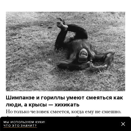
Шимпанзе и гориллы умеют смеяться как
люди, а крысы — хихикать
Но только человек смеется, когда ему не смешно.
А что еще наука знает о смехе?
МЫ ИСПОЛЬЗУЕМ КУКИ!
ЧТО ЭТО ЗНАЧИТ?
15 часов назад
РАЗБОР