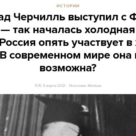
ИСТОРИИ
зад Черчилль выступил с 
— так началась холодная
 Россия опять участвует в
 В современном мире она
возможна?
11:15, 5 марта 2021
Источник:
Meduza