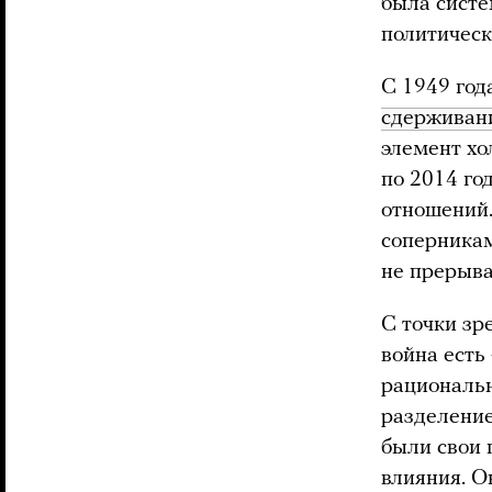
была систе
политическ
С 1949 год
сдерживан
элемент хо
по 2014 го
отношений
соперникам
не прерыва
С точки зр
война есть
рациональн
разделение
были свои 
влияния. О