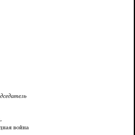
едседатель
,
дная война