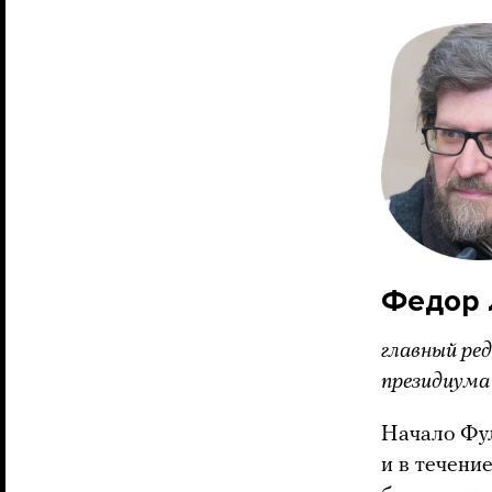
Федор 
главный ре
президиума
Начало Фул
и в течени