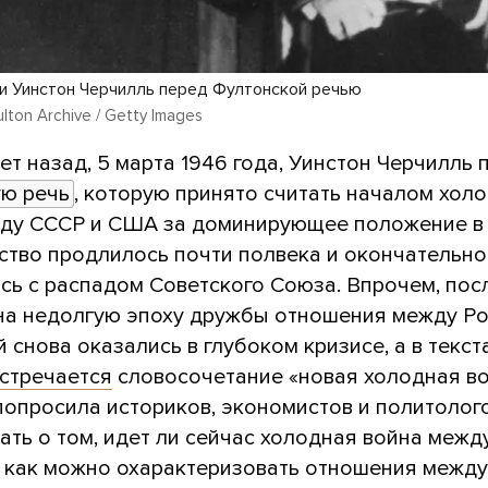
 и Уинстон Черчилль перед Фултонской речью
ulton Archive / Getty Images
ет назад, 5 марта 1946 года, Уинстон Черчилль 
ю речь
, которую принято считать началом хол
ду СССР и США за доминирующее положение в 
ство продлилось почти полвека и окончательно
сь с распадом Советского Союза. Впрочем, пос
на недолгую эпоху дружбы отношения между Р
 снова оказались в глубоком кризисе, а в текст
стречается
словосочетание «новая холодная во
попросила историков, экономистов и политолог
ть о том, идет ли сейчас холодная война межд
 как можно охарактеризовать отношения между