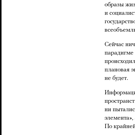
образы жиз
и социалис
государств
всеобъемл
Сейчас нич
парадигме 
происходил
плановая э
не будет.
Информаци
пространст
ни пыталис
элемента», 
По крайней