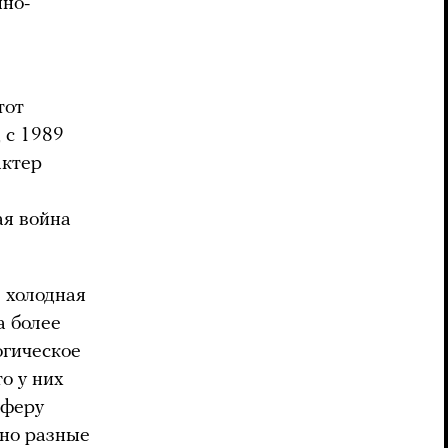
нно-
тот
 с 1989
актер
ая война
 холодная
а более
огическое
о у них
сферу
ьно разные