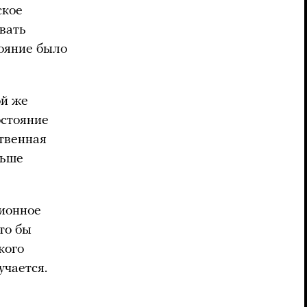
ское
вать
тояние было
ой же
остояние
ственная
льше
ионное
то бы
кого
учается.