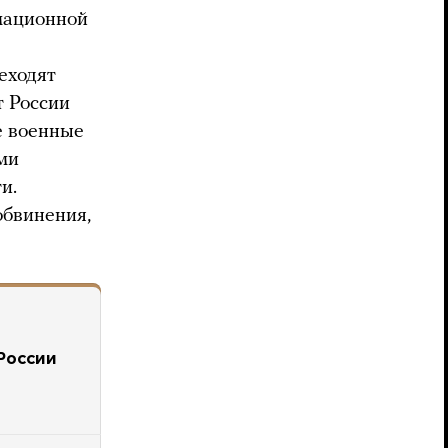
мационной
еходят
т России
е военные
ми
и.
обвинения,
России