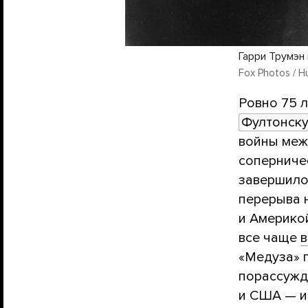
Гарри Трумэн
Fox Photos / H
Ровно 75 л
Фултонску
войны меж
соперниче
завершило
перерыва 
и Америкой
все чаще
в
«Медуза» 
порассужда
и США — и