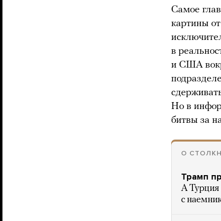
Самое глав
картины от
исключител
в реальнос
и США вокр
подразделе
сдерживать
Но в инфор
битвы за н
О СТОЛКН
Трамп пр
А Турция 
с наемни