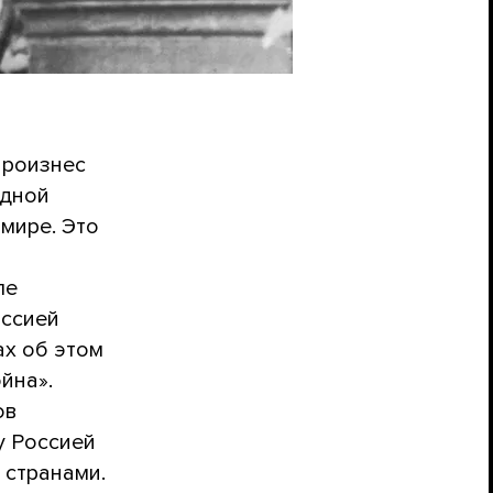
произнес
одной
мире. Это
ле
оссией
ах об этом
йна».
ов
у Россией
 странами.