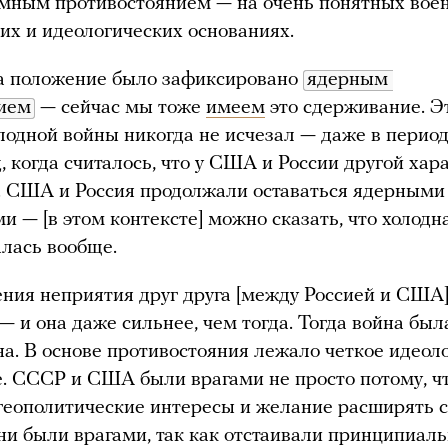
мным противостоянием — на очень понятных вое
их и идеологических основаниях.
а положение было зафиксировано
ядерным 
ием
— сейчас мы тоже
имеем
это сдерживание. Э
лодной войны никогда не исчезал — даже в период
д, когда считалось, что у США и России другой хар
. США и Россия продолжали оставаться ядерными
и — [в этом контексте] можно сказать, что холодн
лась вообще.
ения неприятия друг друга [между Россией и США]
 — и она даже сильнее, чем тогда. Тогда война был
а. В основе противостояния лежало четкое идеол
. СССР и США были врагами не просто потому, чт
геополитические интересы и желание расширять 
ни были врагами, так как отстаивали принципиал