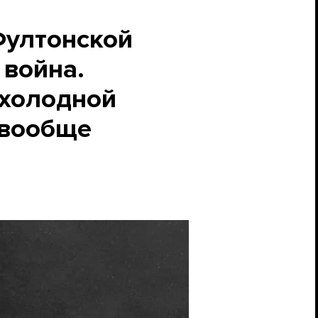
Фултонской
 война.
 холодной
 вообще