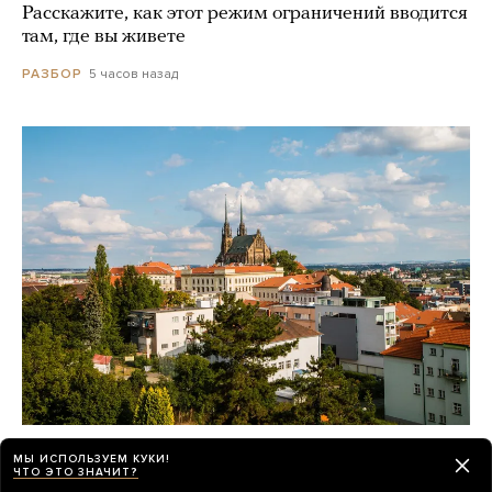
Расскажите, как этот режим ограничений вводится
там, где вы живете
5 часов назад
РАЗБОР
Зачем абитуриенты из постсоветских
МЫ ИСПОЛЬЗУЕМ КУКИ!
стран едут учиться в Чехию и Словакию?
ЧТО ЭТО ЗНАЧИТ?