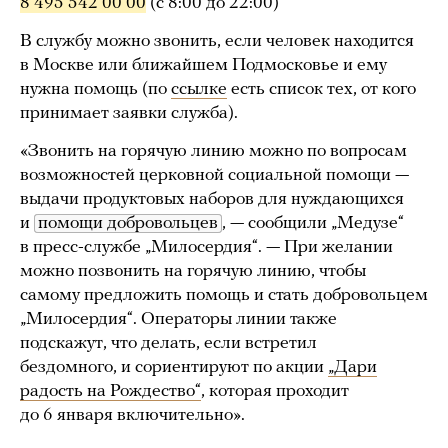
8 495 542 00 00
(с 8:00 до 22:00)
В службу можно звонить, если человек находится
в Москве или ближайшем Подмосковье и ему
нужна помощь (по
ссылке
есть список тех, от кого
принимает заявки служба).
«Звонить на горячую линию можно по вопросам
возможностей церковной социальной помощи —
выдачи продуктовых наборов для нуждающихся
и
помощи добровольцев
, — сообщили „Медузе“
в пресс-службе „Милосердия“. — При желании
можно позвонить на горячую линию, чтобы
самому предложить помощь и стать добровольцем
„Милосердия“. Операторы линии также
подскажут, что делать, если встретил
бездомного, и сориентируют по акции
„Дари
радость на Рождество“
, которая проходит
до 6 января включительно».