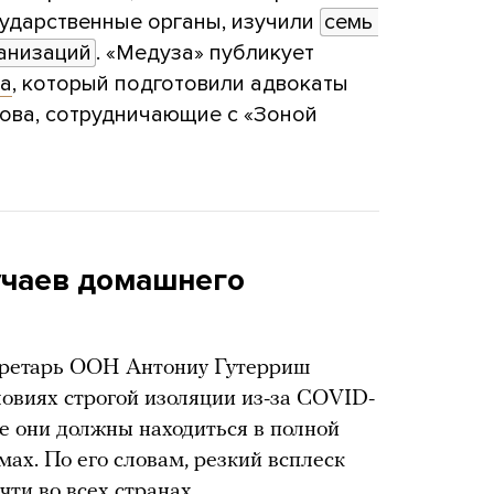
сударственные органы, изучили
семь 
анизаций
. «Медуза» публикует
да
, который подготовили адвокаты
мова, сотрудничающие с «Зоной
учаев домашнего
кретарь ООН Антониу Гутерриш
ловиях строгой изоляции из-за COVID-
де они должны находиться в полной
мах. По его словам, резкий всплеск
ти во всех странах.