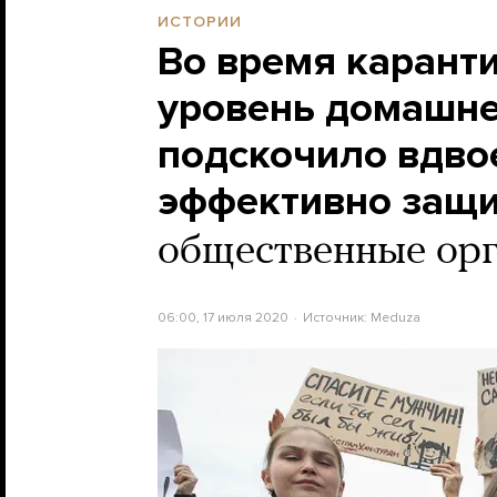
ИСТОРИИ
Во время каранти
уровень домашне
подскочило вдвое
эффективно защи
общественные орг
06:00, 17 июля 2020
Источник:
Meduza