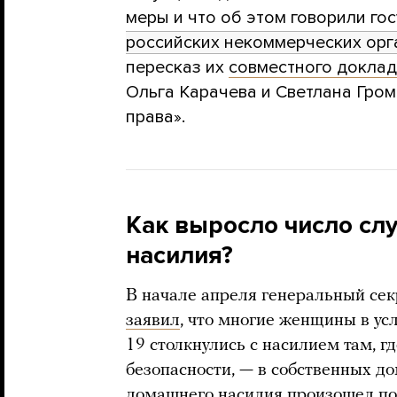
меры и что об этом говорили го
российских некоммерческих орг
пересказ их
совместного докла
Ольга Карачева и Светлана Гро
права».
Как выросло число сл
насилия?
В начале апреля генеральный се
заявил
, что многие женщины в ус
19 столкнулись с насилием там, г
безопасности, — в собственных до
домашнего насилия произошел поч