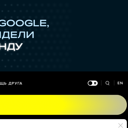
EN
ЩЬ ДРУГА