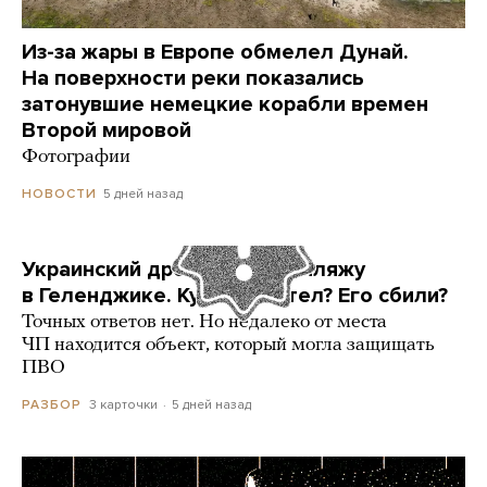
Из-за жары в Европе обмелел Дунай.
На поверхности реки показались
затонувшие немецкие корабли времен
Второй мировой
Фотографии
5 дней назад
НОВОСТИ
Украинский дрон попал по пляжу
в Геленджике. Куда он летел? Его сбили?
Точных ответов нет. Но недалеко от места
ЧП находится объект, который могла защищать
ПВО
3 карточки
5 дней назад
РАЗБОР