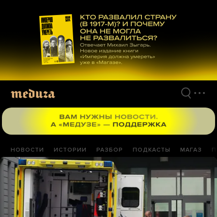
Перейти
к
материалам
НОВОСТИ
ИСТОРИИ
РАЗБОР
ПОДКАСТЫ
МАГАЗ
П