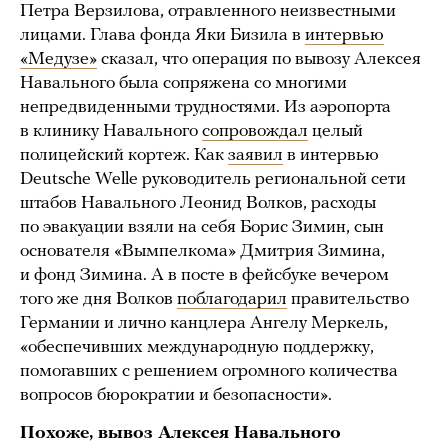
Петра Верзилова, отравленного неизвестными
лицами. Глава фонда Яки Бизила в
интервью
«Медузе»
сказал, что операция по вывозу Алексея
Навального была сопряжена со многими
непредвиденными трудностями. Из аэропорта
в клинику Навального
сопровождал
целый
полицейский кортеж. Как
заявил
в интервью
Deutsche Welle руководитель региональной сети
штабов Навального Леонид Волков, расходы
по эвакуации взяли на себя Борис Зимин, сын
основателя «Вымпелкома» Дмитрия Зимина,
и фонд Зимина. А в посте в фейсбуке вечером
того же дня Волков
поблагодарил
правительство
Германии и лично канцлера Ангелу Меркель,
«обеспечивших международную поддержку,
помогавших с решением огромного количества
вопросов бюрократии и безопасности».
Похоже, вывоз Алексея Навального