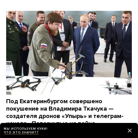
Под Екатеринбургом совершено
покушение на Владимира Ткачука —
создателя дронов «Упырь» и телеграм-
канала «Повернутые на войне»
МЫ ИСПОЛЬЗУЕМ КУКИ!
Он выжил, но водитель его автомобиля погиб
ЧТО ЭТО ЗНАЧИТ?