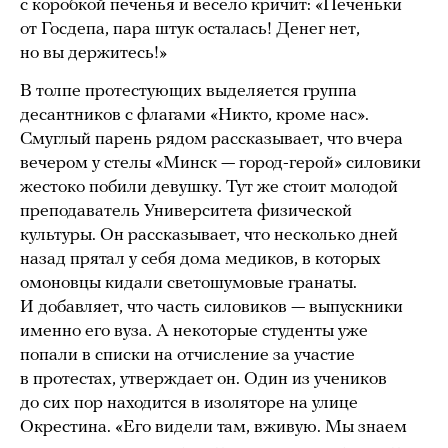
с коробкой печенья и весело кричит: «Печеньки
от Госдепа, пара штук осталась! Денег нет,
но вы держитесь!»
В толпе протестующих выделяется группа
десантников с флагами «Никто, кроме нас».
Смуглый парень рядом рассказывает, что вчера
вечером у стелы «Минск — город-герой» силовики
жестоко побили девушку. Тут же стоит молодой
преподаватель Университета физической
культуры. Он рассказывает, что несколько дней
назад прятал у себя дома медиков, в которых
омоновцы кидали светошумовые гранаты.
И добавляет, что часть силовиков — выпускники
именно его вуза. А некоторые студенты уже
попали в списки на отчисление за участие
в протестах, утверждает он. Один из учеников
до сих пор находится в изоляторе на улице
Окрестина. «Его видели там, вживую. Мы знаем