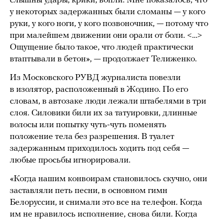
слышны удары, крики, вопли. Мне показалось, что
у некоторых задержанных были сломаны — у кого
руки, у кого ноги, у кого позвоночник, — потому что
при малейшем движении они орали от боли. <…>
Ощущение было такое, что людей практически
втаптывали в бетон», — продолжает Телиженко.
Из Московского РУВД журналиста повезли
в изолятор, расположенный в Жодино. По его
словам, в автозаке люди лежали штабелями в три
слоя. Силовики били их за татуировки, длинные
волосы или попытку чуть-чуть поменять
положение тела без разрешения. В туалет
задержанным приходилось ходить под себя —
любые просьбы игнорировали.
«Когда нашим конвоирам становилось скучно, они
заставляли петь песни, в основном гимн
Белоруссии, и снимали это все на телефон. Когда
им не нравилось исполнение, снова били. Когда