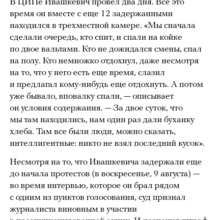
В ЦИПе Ивашкевич провел два дня. Все это
время он вместе с еще 12 задержанными
находился в трехместной камере. «Мы сначала
сделали очередь, кто спит, и спали на койке
по двое вальтами. Кто не дожидался смены, спал
на полу. Кто немножко отдохнул, даже несмотря
на то, что у него есть еще время, слазил
и предлагал кому-нибудь еще отдохнуть. А потом
уже бывало, вповалку спали, — описывает
он условия содержания. — За двое суток, что
мы там находились, нам один раз дали буханку
хлеба. Там все были люди, можно сказать,
интеллигентные: никто не взял последний кусок».
Несмотря на то, что Ивашкевича задержали еще
до начала протестов (в воскресенье, 9 августа) —
во время интервью, которое он брал рядом
с одним из пунктов голосования, суд признал
журналиста виновным в участии