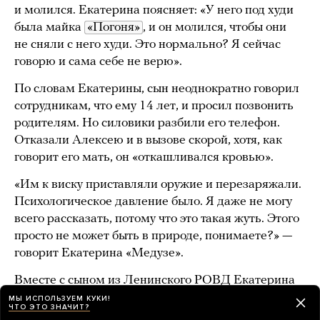
и молился. Екатерина поясняет: «У него под худи
была майка
«Погоня»
, и он молился, чтобы они
не сняли с него худи. Это нормально? Я сейчас
говорю и сама себе не верю».
По словам Екатерины, сын неоднократно говорил
сотрудникам, что ему 14 лет, и просил позвонить
родителям. Но силовики разбили его телефон.
Отказали Алексею и в вызове скорой, хотя, как
говорит его мать, он «откашливался кровью».
«Им к виску приставляли оружие и перезаряжали.
Психологическое давление было. Я даже не могу
всего рассказать, потому что это такая жуть. Этого
просто не может быть в природе, понимаете?» —
говорит Екатерина «Медузе».
Вместе с сыном из Ленинского РОВД Екатерина
забрала еще одного молодого человека. Она
МЫ ИСПОЛЬЗУЕМ КУКИ!
ЧТО ЭТО ЗНАЧИТ?
говорит, что он был сильно избит и они с мужем