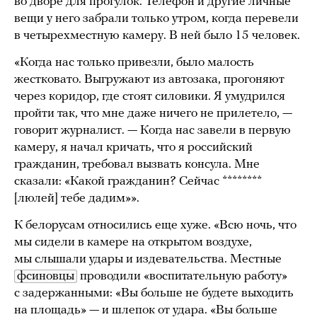
во дворе для прогулок. Телефон и другие личные
вещи у него забрали только утром, когда перевели
в четырехместную камеру. В ней было 15 человек.
«Когда нас только привезли, было малость
жестковато. Выгружают из автозака, прогоняют
через коридор, где стоят силовики. Я умудрился
пройти так, что мне даже ничего не прилетело, —
говорит журналист. — Когда нас завели в первую
камеру, я начал кричать, что я российский
гражданин, требовал вызвать консула. Мне
сказали: «Какой гражданин? Сейчас ********
[люлей] тебе дадим»».
К белорусам относились еще хуже. «Всю ночь, что
мы сидели в камере на открытом воздухе,
мы слышали удары и издевательства. Местные
фсиновцы
проводили «воспитательную работу»
с задержанными: «Вы больше не будете выходить
на площадь» — и шлепок от удара. «Вы больше