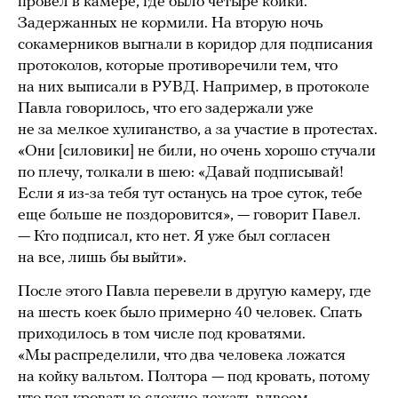
провел в камере, где было четыре койки.
Задержанных не кормили. На вторую ночь
сокамерников выгнали в коридор для подписания
протоколов, которые противоречили тем, что
на них выписали в РУВД. Например, в протоколе
Павла говорилось, что его задержали уже
не за мелкое хулиганство, а за участие в протестах.
«Они [силовики] не били, но очень хорошо стучали
по плечу, толкали в шею: «Давай подписывай!
Если я из-за тебя тут останусь на трое суток, тебе
еще больше не поздоровится», — говорит Павел.
— Кто подписал, кто нет. Я уже был согласен
на все, лишь бы выйти».
После этого Павла перевели в другую камеру, где
на шесть коек было примерно 40 человек. Спать
приходилось в том числе под кроватями.
«Мы распределили, что два человека ложатся
на койку вальтом. Полтора — под кровать, потому