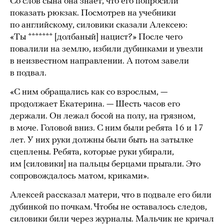
Со слов сына она знает, что его попросили
показать рюкзак. Посмотрев на учебники
по английскому, силовики сказали Алексею:
«Ты ******* [долбаный] нацист?» После чего
повалили на землю, избили дубинками и увезли
в неизвестном направлении. А потом завели
в подвал.
«С ним обращались как со взрослым, —
продолжает Екатерина. — Шесть часов его
держали. Он лежал босой на полу, на грязном,
в моче. Головой вниз. С ним были ребята 16 и 17
лет. У них руки должны были быть на затылке
сцеплены. Ребята, которые руки убирали,
им [силовики] на пальцы берцами прыгали. Это
сопровождалось матом, криками».
Алексей рассказал матери, что в подвале его били
дубинкой по почкам. Чтобы не оставалось следов,
силовики били через журналы. Мальчик не кричал