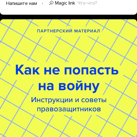
Magic link
Что-что?
Напишите нам