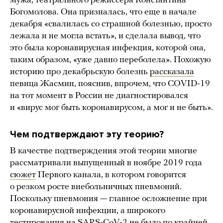
мужа, театрального режиссера Константина
Богомолова. Она призналась, что еще в начале
декабря «свалилась со страшной болезнью, просто
лежала и не могла встать», и сделала вывод, что
это была коронавирусная инфекция, которой она,
таким образом, «уже давно переболела». Похожую
историю про декабрьскую болезнь
рассказала
певица Жасмин, пояснив, впрочем, что COVID-19
на тот момент в России не диагностировался
и «вирус мог быть коронавирусом, а мог и не быть».
Чем подтверждают эту теорию?
В качестве подтверждения этой теории многие
рассматривали выпущенный в ноябре 2019 года
сюжет
Первого канала, в котором говорится
о резком росте внебольничных пневмоний.
Поскольку пневмония — главное осложнение при
коронавирусной инфекции, а широкого
тестирования на SARS-CoV-2
не было по крайней