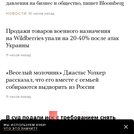
давления на бизнес и общество, пишет Bloomberg
10 часов назад
НОВОСТИ
Продажи товаров военного назначения
на Wildberries упали на 20-40% после атак
Украины
11 часов назад
«Веселый молочник» Джастас Уолкер
рассказал, что его вместе с семьей
собираются выдворить из России
11 часов назад
В суд подали иск с требованием снять
«Яблоко» с выборов. А разве это еще
МЫ ИСПОЛЬЗУЕМ КУКИ!
ЧТО ЭТО ЗНАЧИТ?
можно сделать?