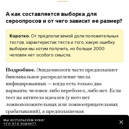
А как составляется выборка для
сероопросов и от чего зависит ее размер?
Коротко.
От предполагаемой доли положительных
тестов, характеристик теста и того, какую ошибку
выборки мы хотим получить, но больше 2000
человек нет особого смысла.
Подробнее.
Эпидемиологи часто предполагают
биномиальное распределение числа
инфицированных — когда есть только два
варианта: человек либо переболел, либо нет. Если
тест на антитела идеален (у него нет
ложноположительных или ложноотрицательных
срабатываний), а предполагаемая
распространенность заболевания составляет 50%,
МЫ ИСПОЛЬЗУЕМ КУКИ!
ЧТО ЭТО ЗНАЧИТ?
то существует простая эвристика: размер выборки