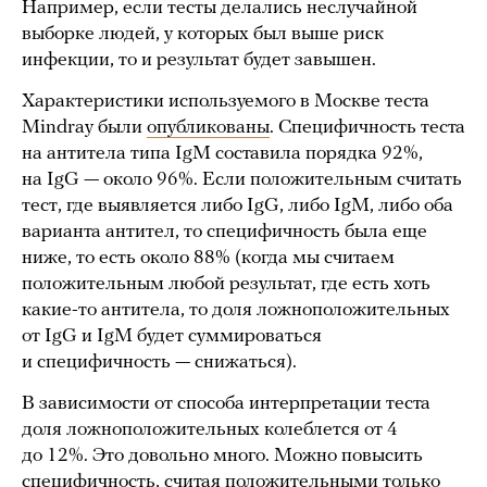
Например, если тесты делались неслучайной
выборке людей, у которых был выше риск
инфекции, то и результат будет завышен.
Характеристики используемого в Москве теста
Mindray были
опубликованы
. Специфичность теста
на антитела типа IgM составила порядка 92%,
на IgG — около 96%. Если положительным считать
тест, где выявляется либо IgG, либо IgМ, либо оба
варианта антител, то специфичность была еще
ниже, то есть около 88% (когда мы считаем
положительным любой результат, где есть хоть
какие-то антитела, то доля ложноположительных
от IgG и IgM будет суммироваться
и специфичность — снижаться).
В зависимости от способа интерпретации теста
доля ложноположительных колеблется от 4
до 12%. Это довольно много. Можно повысить
специфичность, считая положительными только