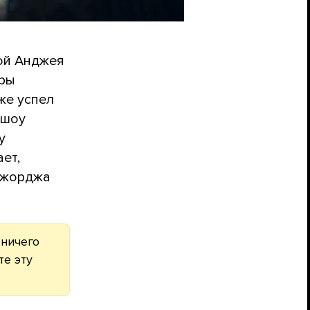
ной Анджея
гры
же успел
 шоу
у
ет,
 Джорджа
 ничего
те эту