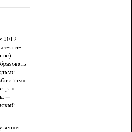
x 2019
лические
нно)
образовать
людьми
обностями
стров.
ны —
 новый
ружений