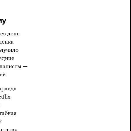
му
рез день
ценка
олучило
ледние
рналисты —
ей.
правда
flix
е
табная
й
ардов»