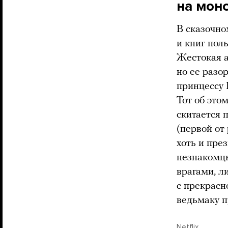
на мон
В сказочно
и книг пол
Жестокая 
но ее разо
принцессу 
Тот об это
скитается 
(первой от
хоть и през
незнакомцы
врагами, л
с прекрасн
ведьмаку п
Netflix