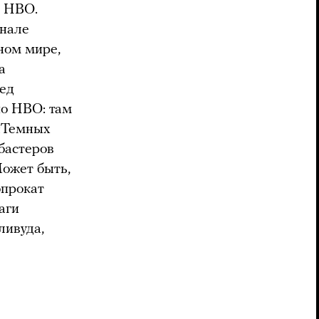
м HBO.
анале
ном мире,
а
ред
о HBO: там
 «Темных
бастеров
Может быть,
опрокат
аги
ливуда,