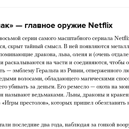
ак» — главное оружие Netflix
 восьмой серии самого масштабного сериала Netfli
тся, скрыт тайный смысл. В ней появляются метал
поминающие дракона, льва, оленя и (очень отдале
ни раскалываются на части и соединяются, чтобы 
ть — эмблему Геральта из Ривии, отверженного 
седыми волосами, обладающего магическими спос
го убивать за деньги. Его ремесло — охота на мон
он называют ведьмаками. Львы, драконы и краке
 «Игры престолов», которых пришел обезглавить
тали последние два года, наблюдая за гонкой воо