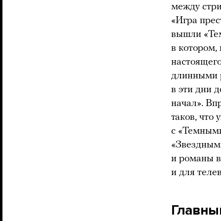
между стри
«Игра прес
вышли «Тем
в котором,
настоящего
длинными 
в эти дни 
начал». Вп
таков, что
с «Темными
«Звездными
и романы в
и для теле
Главный