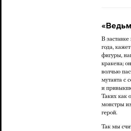
«Ведьм
В заставке
года, каже
фигуры, на
кракена; о
волчью пас
мутанта с 
и привыкше
Таких как 
монстры из
герой.
Так мы счи