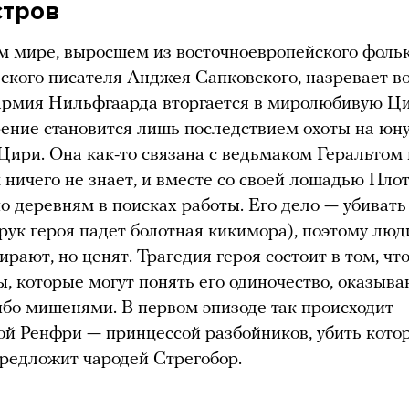
стров
м мире, выросшем из восточноевропейского фоль
ьского писателя Анджея Сапковского, назревает в
армия Нильфгаарда вторгается в миролюбивую Ц
рение становится лишь последствием охоты на юн
Цири. Она как-то связана с ведьмаком Геральтом 
м ничего не знает, и вместе со своей лошадью Пло
по деревням в поисках работы. Его дело — убиват
 рук героя падет болотная кикимора), поэтому лю
ирают, но ценят. Трагедия героя состоит в том, чт
, которые могут понять его одиночество, оказыва
ибо мишенями. В первом эпизоде так происходит
ой Ренфри — принцессой разбойников, убить кото
редложит чародей Стрегобор.