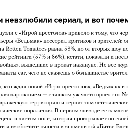
и невзлюбили сериал, и вот поче
уэли с «Игрой престолов» привело к тому, что че
ьеры «Ведьмак» поссорил критиков и зрителей: о
на Rotten Tomatoes равна 58%, но от вторых шоу п
ие рейтинги (57% и 86%), кстати, показали и пос
войны», вышедшие в прокат накануне. Не все жу
фанаты саг, чего не скажешь о большинстве зрител
, кто ждал новой «Игры престолов», «Ведьмак» и 
разочарованием — слишком уж часто проект от Net
 вражескую территорию и терпит там эстетически
гические поражения. В первом эпизоде есть масш
сцена в чистом поле, которая проигрывает по свое
и и изобретательности и знаменитой «Битве Баст