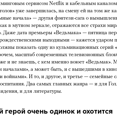
минговым сервисом Netflix и кабельным канало
толов» уже завершилась, на смену ей на том же к
ные начала» — другая фэнтези-сага о вымышлен
 как в мутном зеркале, отражаются все страхи мир
. Даже дата премьеры «Ведьмака» — пятница пе
рождественскими выходными — кажется ударом п
должны показать одну из кульминационных серий
рочем, масштаб современных телевизионных блок
 уже и не знаешь, с кем именно воюет «Ведьмак». 
 началами», а может быть, и с вышедшими в кин
 войнами». И то, и другое, и третье — семейные с
оспитания. Два самых главных жанра — и для Гол
видения, и для литературы.
 герой очень одинок и охотится