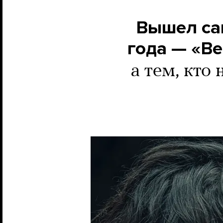
Вышел са
года — «В
а тем, кто