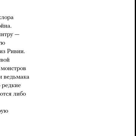
клора
ойна.
интру —
ую
из Ривии.
твой
ь монстров
ди ведьмака
о редкие
ются либо
рую