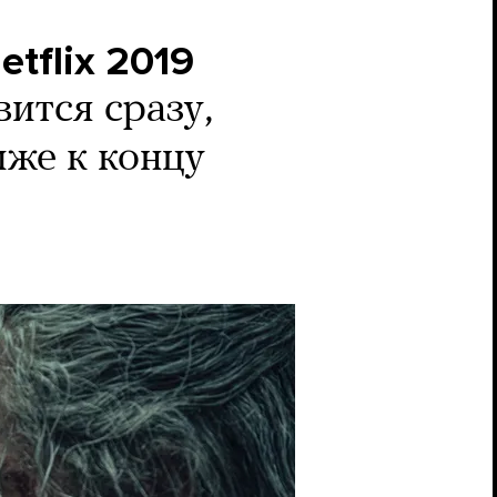
flix 2019
ится сразу,
иже к концу