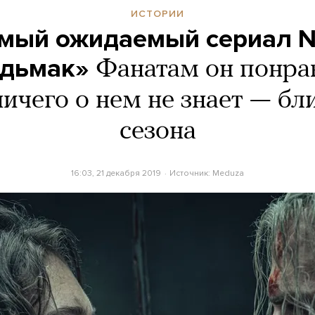
ИСТОРИИ
мый ожидаемый сериал Net
едьмак»
Фанатам он понрав
 ничего о нем не знает — бл
сезона
16:03, 21 декабря 2019
Источник:
Meduza