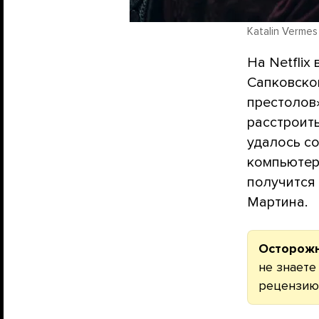
Katalin Vermes 
На Netfli
Сапковско
престолов»
расстроит
удалось с
компьютер
получится
Мартина.
Осторожн
не знаете
рецензию 