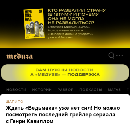
Перейти
к
материалам
НОВОСТИ
ИСТОРИИ
РАЗБОР
ПОДКАСТЫ
МАГАЗ
П
ШАПИТО
Ждать «Ведьмака» уже нет сил! Но можно
посмотреть последний трейлер сериала
с Генри Кавиллом