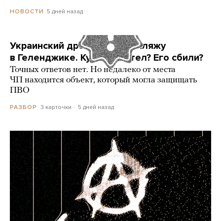
5 дней назад
НОВОСТИ
Украинский дрон попал по пляжу
в Геленджике. Куда он летел? Его сбили?
Точных ответов нет. Но недалеко от места
ЧП находится объект, который могла защищать
ПВО
3 карточки
5 дней назад
РАЗБОР