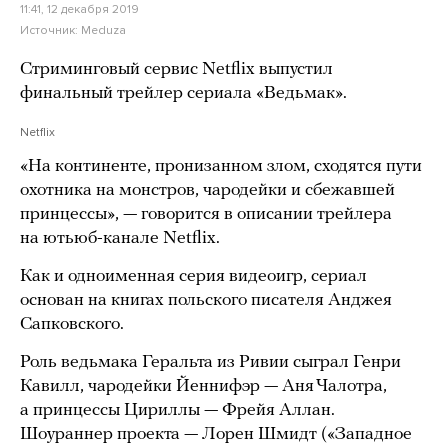
11:41, 12 декабря 2019
Источник:
Meduza
Стриминговый сервис Netflix выпустил
финальный трейлер сериала «Ведьмак».
Netflix
«На континенте, пронизанном злом, сходятся пути
охотника на монстров, чародейки и сбежавшей
принцессы», — говорится в описании трейлера
на ютьюб-канале Netflix.
Как и одноименная серия видеоигр, сериал
основан на книгах польского писателя Анджея
Сапковского.
Роль ведьмака Геральта из Ривии сыграл Генри
Кавилл, чародейки Йеннифэр — Аня Чалотра,
а принцессы Цириллы — Фрейя Аллан.
Шоураннер проекта — Лорен Шмидт («Западное