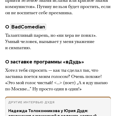
прийти зеленое знамя ислама или красное знамя
коммунистов». Путину нельзя будет простить, если
он не воспитает себе преемника.
О
BadComedian
Талантливый парень, но «ни хера не понял».
Умный человек, вызывает у меня уважение
и симпатию.
О заставке программы «вДудь»
Хотел тебя спросить — как ты сделал так, что
заставка поется моим голосом? Очень похоже!
«Это мой голос чистый! <…> (поет) „А я иду шагаю
по Москве…“ Ну просто один в один!»
ДРУГИЕ ИНТЕРВЬЮ ДУДЯ
Надежда Толоконникова у Юрия Дудя:
отношения с женщиной в колонии, частный