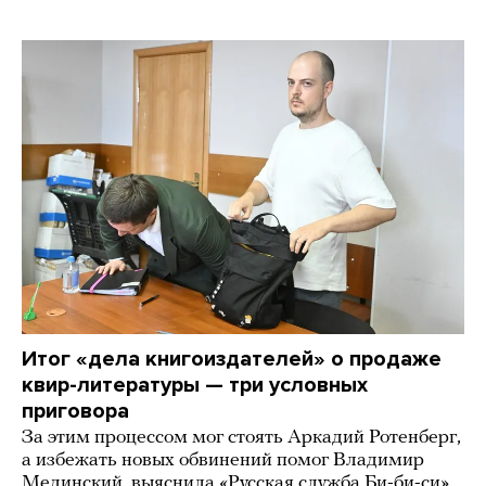
Итог «дела книгоиздателей» о продаже
квир-литературы — три условных
приговора
За этим процессом мог стоять Аркадий Ротенберг,
а избежать новых обвинений помог Владимир
Мединский, выяснила «Русская служба Би-би-си»