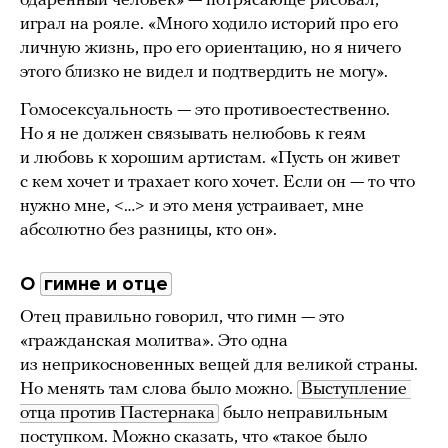
одаренный человек» — потрясающе рисовал,
играл на рояле. «Много ходило историй про его
личную жизнь, про его ориентацию, но я ничего
этого близко не видел и подтвердить не могу».
Гомосексуальность — это противоестественно.
Но я не должен связывать нелюбовь к геям
и любовь к хорошим артистам. «Пусть он живет
с кем хочет и трахает кого хочет. Если он — то что
нужно мне, <…> и это меня устраивает, мне
абсолютно без разницы, кто он».
О
гимне и отце
Отец правильно говорил, что гимн — это
«гражданская молитва». Это одна
из неприкосновенных вещей для великой страны.
Но менять там слова было можно.
Выступление 
отца против Пастернака
было неправильным
поступком. Можно сказать, что «такое было