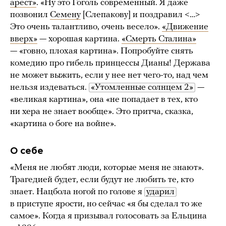
арест»
. «Ну это Гоголь современный. Я даже
позвонил
Семену
[Слепакову] и поздравил <…>
Это очень талантливо, очень весело».
«Движение
вверх»
— хорошая картина.
«Смерть Сталина»
— «говно, плохая картина». Попробуйте снять
комедию про гибель принцессы Дианы! Держава
не может выжить, если у нее нет чего-то, над чем
нельзя издеваться.
«Утомленные солнцем 2»
—
«великая картина», она «не попадает в тех, кто
ни хера не знает вообще». Это притча, сказка,
«картина о боге на войне».
О себе
«Меня не любят люди, которые меня не знают».
Трагедией будет, если будут не любить те, кто
знает. Нацбола ногой по голове я
ударил
в приступе ярости, но сейчас «я бы сделал то же
самое». Когда я призывал голосовать за Ельцина