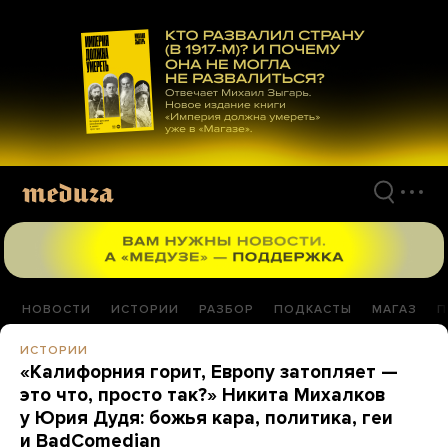
Перейти
к
материалам
НОВОСТИ
ИСТОРИИ
РАЗБОР
ПОДКАСТЫ
МАГАЗ
П
ИСТОРИИ
«Калифорния горит, Европу затопляет —
это что, просто так?» Никита Михалков
у Юрия Дудя: божья кара, политика, геи
и BadComedian