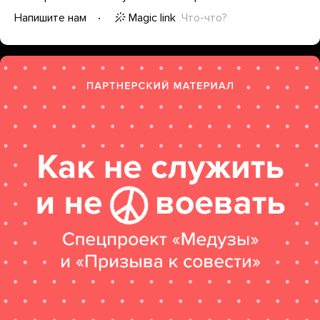
Magic link
Что-что?
Напишите нам