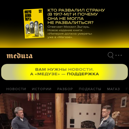
Перейти
к
материалам
НОВОСТИ
ИСТОРИИ
РАЗБОР
ПОДКАСТЫ
МАГАЗ
П