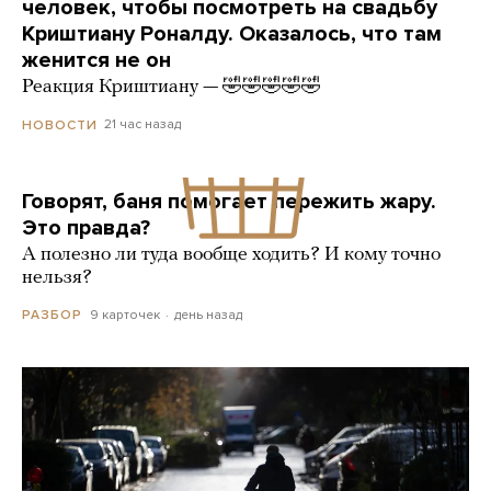
человек, чтобы посмотреть на свадьбу
Криштиану Роналду. Оказалось, что там
женится не он
Реакция Криштиану — 🤣🤣🤣🤣🤣
21 час назад
НОВОСТИ
Говорят, баня помогает пережить жару.
Это правда?
А полезно ли туда вообще ходить? И кому точно
нельзя?
9 карточек
день назад
РАЗБОР