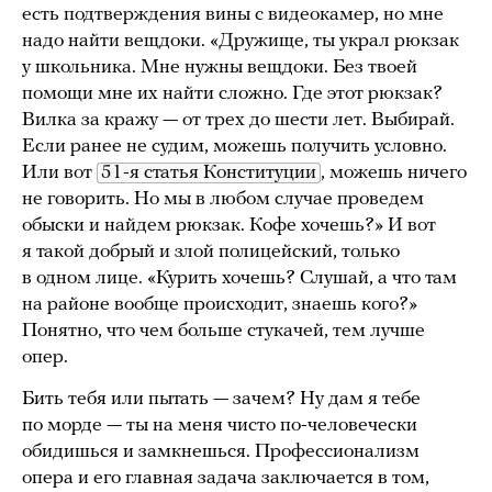
есть подтверждения вины с видеокамер, но мне
надо найти вещдоки. «Дружище, ты украл рюкзак
у школьника. Мне нужны вещдоки. Без твоей
помощи мне их найти сложно. Где этот рюкзак?
Вилка за кражу — от трех до шести лет. Выбирай.
Если ранее не судим, можешь получить условно.
Или вот
51-я статья Конституции
, можешь ничего
не говорить. Но мы в любом случае проведем
обыски и найдем рюкзак. Кофе хочешь?» И вот
я такой добрый и злой полицейский, только
в одном лице. «Курить хочешь? Слушай, а что там
на районе вообще происходит, знаешь кого?»
Понятно, что чем больше стукачей, тем лучше
опер.
Бить тебя или пытать — зачем? Ну дам я тебе
по морде — ты на меня чисто по-человечески
обидишься и замкнешься. Профессионализм
опера и его главная задача заключается в том,