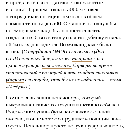
и прет, а вот эти солдатики стоят зажатые
и хрипят. Причем толпа в 5000 человек,
а сотрудников полиции там было в общей
сложности порядка 500. Остановить толпу я бы
не смог, и мне надо было просто спасать
солдатиков. Я выхватил у солдата дубинку и начал
ей бить куда придется. Возможно, даже была
кровь. (
Сотрудники ОМОНа во время судов
по «Болотному делу» также
говорили
, что
протестующие
использовали
барьеры во время
столкновений с полицией и что солдат-срочников
убирали
с площади, «чтобы их не задавили» — прим.
«Медузы».
)
Помню, я вытащил пенсионера, который
выкрикивал какие-то лозунги и активно себя вел.
Рядом с ним упала бутылка с зажигательной
смесью, и он вместе с сотрудником полиции начал
гореть. Пенсионер просто получил удар в челюсть,