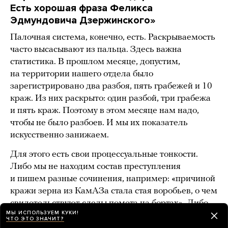
Есть хорошая фраза Феликса
Эдмундовича Дзержинского»
Палочная система, конечно, есть. Раскрываемость
часто высасывают из пальца. Здесь важна
статистика. В прошлом месяце, допустим,
на территории нашего отдела было
зарегистрировано два разбоя, пять грабежей и 10
краж. Из них раскрыто: один разбой, три грабежа
и пять краж. Поэтому в этом месяце нам надо,
чтобы не было разбоев. И мы их показатель
искусственно занижаем.
Для этого есть свои процессуальные тонкости.
Либо мы не находим состав преступления
и пишем разные сочинения, например: «причиной
кражи зерна из КамАЗа стала стая воробьев, о чем
свидетельствуют следы помета на бортах». Либо
МЫ ИСПОЛЬЗУЕМ КУКИ!
сбиваем состав — говорим с заявителем так, чтобы
ЧТО ЭТО ЗНАЧИТ?
переквалифицировать в менее тяжкий состав —