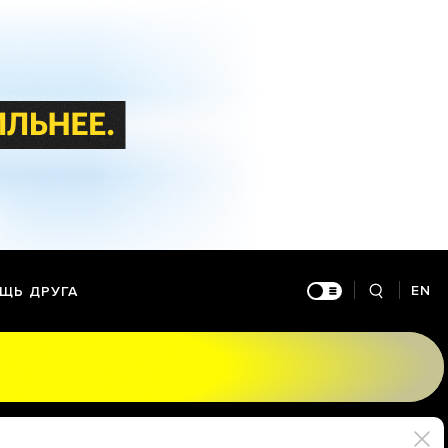
EN
ЩЬ ДРУГА