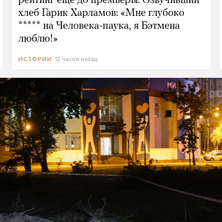
рейтинг еще до премьеры. Озвучивший
хлеб Гарик Харламов: «Мне глубоко
***** на Человека-паука, я Бэтмена
люблю!»
12 часов назад
ИСТОРИИ