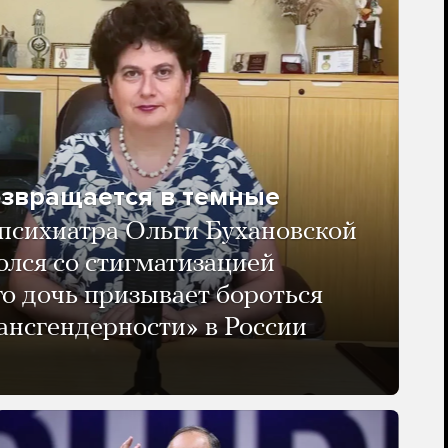
озвращается в темные
психиатра Ольги Бухановской
олся со стигматизацией
го дочь призывает бороться
ансгендерности» в России