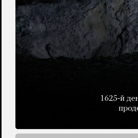
1625-й де
прод