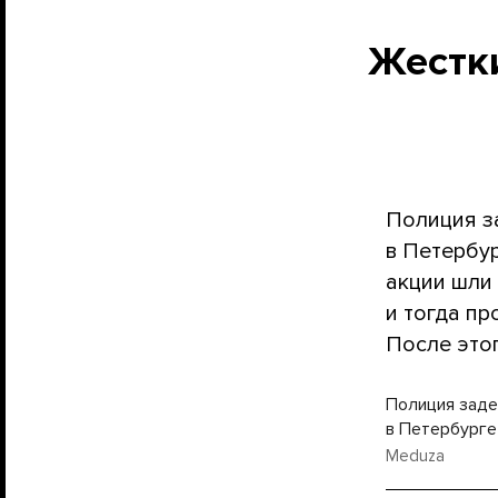
Жестки
Полиция з
в Петербу
акции шли
и тогда п
После это
Полиция заде
в Петербурге
Meduza