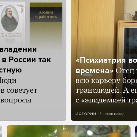
 владении
 в России так
«Психиатрия в
астную
времена»
Отец 
Люди
всю карьеру бор
в советует
транслюдей. А е
и вопросы
с «эпидемией тр
15 часов назад
ИСТОРИИ