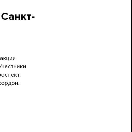
 Санкт-
 акции
Участники
оспект,
кордон.