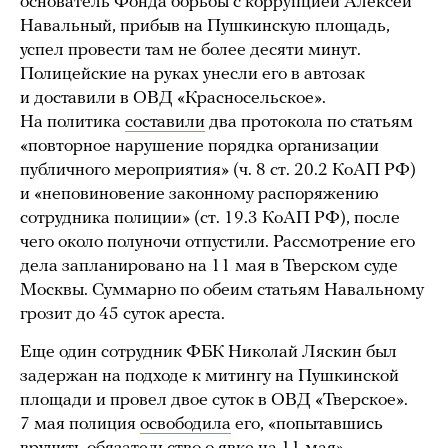
основатель Фонда борьбы с коррупцией Алексей
Навальный, прибыв на Пушкинскую площадь,
успел провести там не более десяти минут.
Полицейские на руках унесли его в автозак
и доставили в ОВД «Красносельское».
На политика
составили
два протокола по статьям
«повторное нарушение порядка организации
публичного мероприятия» (ч. 8 ст. 20.2 КоАП РФ)
и «неповиновение законному распоряжению
сотрудника полиции» (ст. 19.3 КоАП РФ), после
чего около полуночи отпустили. Рассмотрение его
дела запланировано на 11 мая в Тверском суде
Москвы. Суммарно по обеим статьям Навальному
грозит до 45 суток ареста.
Еще один сотрудник ФБК Николай Ляскин был
задержан на подходе к митингу на Пушкинской
площади и провел двое суток в ОВД «Тверское».
7 мая полиция
освободила
его, «попытавшись