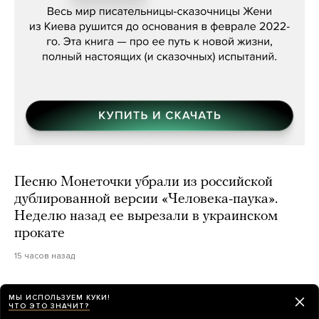
Песню Монеточки убрали из российской
дублированной версии «Человека-паука».
Неделю назад ее вырезали в украинском
прокате
15 часов назад
Партия «Яблоко» объявила, что не связана
МЫ ИСПОЛЬЗУЕМ КУКИ!
ЧТО ЭТО ЗНАЧИТ?
с оппозиционерами в изгнании, которые