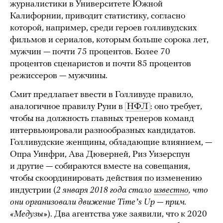
журналистики в Университете Южной
Калифорнии, приводит статистику, согласно
которой, например, среди героев голливудских
фильмов и сериалов, которым больше сорока лет,
мужчин — почти 75 процентов. Более 70
процентов сценаристов и почти 85 процентов
режиссеров — мужчины.
Смит предлагает ввести в Голливуде правило,
аналогичное правилу Руни в
НФЛ
: оно требует,
чтобы на должность главных тренеров команд
интервьюировали разнообразных кандидатов.
Голливудские женщины, обладающие влиянием, —
Опра Уинфри, Ава Дюверней, Риз Уизерспун
и другие — собираются вместе на совещания,
чтобы скоординировать действия по изменению
индустрии (
2 января 2018 года стало
известно
, что
они организовали движение Timeʼs Up — прим.
«Медузы»
). Два агентства уже заявили, что к 2020