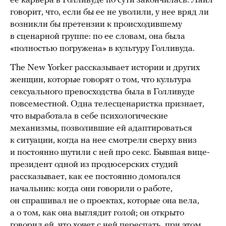
ее карьера в Голливуде по сути закончилась. Лайл
говорит, что, если бы ее не уволили, у нее вряд ли
возникли бы претензии к происходившему
в сценарной группе: по ее словам, она была
«полностью погружена» в культуру Голливуда.
The New Yorker рассказывает истории и других
женщин, которые говорят о том, что культура
сексуального превосходства была в Голливуде
повсеместной. Одна телесценаристка признает,
что выработала в себе психологические
механизмы, позволившие ей адаптироваться
к ситуации, когда на нее смотрели сверху вниз
и постоянно шутили с ней про секс. Бывшая вице-
президент одной из продюсерских студий
рассказывает, как ее постоянно домогался
начальник: когда они говорили о работе,
он спрашивал не о проектах, которые она вела,
а о том, как она выглядит голой; он открыто
говорил ей, что хочет с ней переспать, при этом