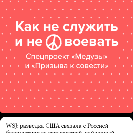
WSJ: разведка США связала с Россией