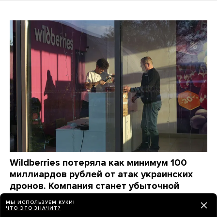
Wildberries потеряла как минимум 100
миллиардов рублей от атак украинских
дронов. Компания станет убыточной
на годы, ей придется «переизобретать
МЫ ИСПОЛЬЗУЕМ КУКИ!
себя заново», пишет The Bell
ЧТО ЭТО ЗНАЧИТ?