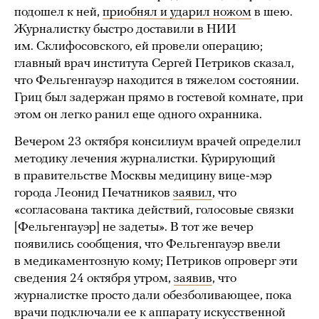
подошел к ней,
приобнял и ударил ножом
в шею.
Журналистку быстро доставили в НИИ
им. Склифосовского, ей провели операцию;
главный врач института Сергей Петриков сказал,
что Фельгенгауэр находится в тяжелом состоянии.
Гриц был задержан прямо в гостевой комнате, при
этом он легко ранил еще одного охранника.
Вечером 23 октября консилиум врачей определил
методику лечения журналистки. Курирующий
в правительстве Москвы медицину вице-мэр
города Леонид Печатников
заявил
, что
«согласована тактика действий, голосовые связки
[Фельгенгауэр] не задеты». В тот же вечер
появились сообщения, что Фельгенгауэр ввели
в медикаментозную кому; Петриков опроверг эти
сведения 24 октября утром,
заявив
, что
журналистке просто дали обезболивающее, пока
врачи подключали ее к аппарату искусственной