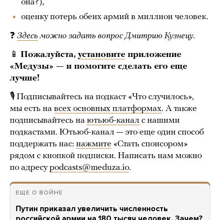
она?),
оценку потерь обеих армий в миллион человек.
❓
Здесь
можно задать вопрос Дмитрию Кузнецу.
📱
Пожалуйста,
установите
приложение
«Медузы» — и помогите сделать его еще
лучше!
🎙 Подписывайтесь на подкаст «Что случилось»,
мы есть на
всех основных платформах
. А также
подписывайтесь на
ютьюб-канал
с нашими
подкастами. Ютьюб-канал — это еще один способ
поддержать нас:
нажмите
«Стать спонсором»
рядом с кнопкой подписки. Написать нам можно
по адресу
podcasts@meduza.io
.
ЕЩЕ О ВОЙНЕ
Путин приказал увеличить численность
российской армии на 180 тысяч человек. Зачем?